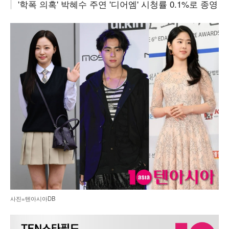
'학폭 의혹' 박혜수 주연 '디어엠' 시청률 0.1%로 종영
사진=텐아시아DB