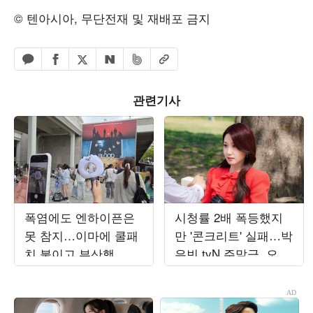
© 텐아시아, 무단전재 및 재배포 금지
페이스북 공유하기
밴드 공유하기
카카오톡 공유하기
엑스 공유하기
URL복사
네이버 공유하기
관련기사
폭염에도 엔하이픈은
시청률 2배 폭등했지
못 참지…이마에 쿨패
만 '콘크리트' 실패…박
치 붙이고 부산행
은빈 tvN 주말극, 오르
[TEN현장]
락내리락 수치 변동
('오싹한')