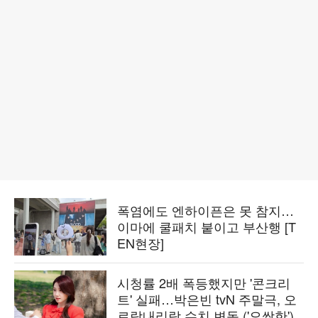
폭염에도 엔하이픈은 못 참지…
이마에 쿨패치 붙이고 부산행 [T
EN현장]
시청률 2배 폭등했지만 '콘크리
트' 실패…박은빈 tvN 주말극, 오
르락내리락 수치 변동 ('오싹한')