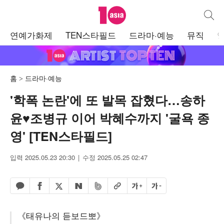
텐아시아
통합검
주
연예가화제
TEN스타필드
드라마·예능
뮤직
메
뉴
홈
드라마·예능
'학폭 논란'에 또 발목 잡혔다…송하
윤♥조병규 이어 박혜수까지 '굴욕 종
영' [TEN스타필드]
입력 2025.05.23 20:30
수정 2025.05.25 02:47
페이스북 공유하기
밴드 공유하기
카카오톡 공유하기
엑스 공유하기
URL복사
글자 크게
글자 작게
네이버 공유하기
《태유나의 듣보드뽀》