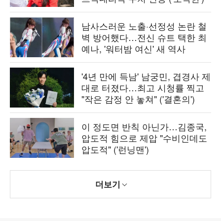
남사스러운 노출·선정성 논란 철
벽 방어했다…전신 슈트 택한 최
예나, '워터밤 여신' 새 역사
'4년 만에 득남' 남궁민, 겹경사 제
대로 터졌다…최고 시청률 찍고
"작은 감정 안 놓쳐" ('결혼의')
이 정도면 반칙 아닌가…김종국,
압도적 힘으로 제압 "수비인데도
압도적" ('런닝맨')
더보기