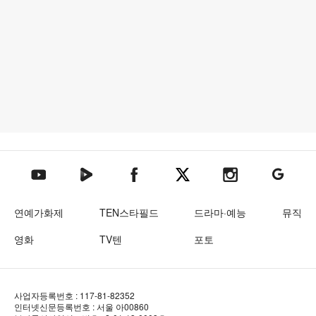
텐아시아 네이버TV
텐아시아 페이스북
텐아시아 엑스
텐아시아 인스타그램
텐아시아
텐아시아 유튜브
연예가화제
TEN스타필드
드라마·예능
뮤직
영화
TV텐
포토
사업자등록번호 : 117-81-82352
인터넷신문등록번호 : 서울 아00860