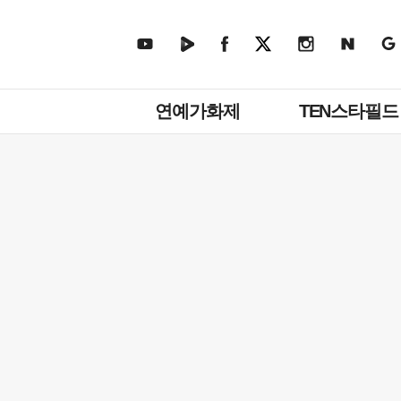
주
연예가화제
TEN스타필드
메
뉴