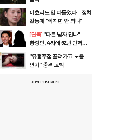
이효리도 입 다물었다…정치
갈등에 "빠지면 안 되냐"
[단독]
"다른 남자 만나"
황정민, A씨에 62번 먼저
전화
"유흥주점 끌려가고 노출
연기" 충격 고백
ADVERTISEMENT