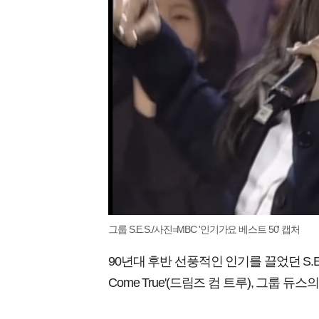
그룹 S.E.S./사진=MBC '인기가요 베스트 50' 캡처
90년대 후반 선풍적인 인기를 끌었던 S.E.S.의 노래
Come True'(드림즈 컴 트루), 그룹 