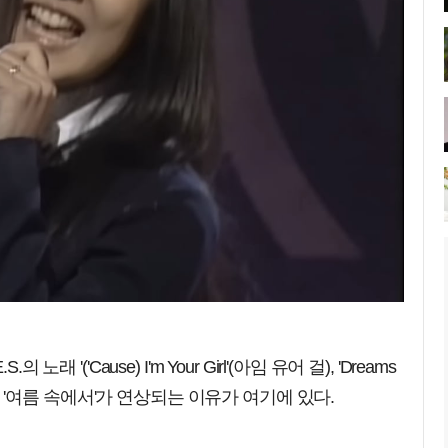
 '('Cause) I'm Your Girl'(아임 유어 걸), 'Dreams
듀스의 '여름 속에서'가 연상되는 이유가 여기에 있다.