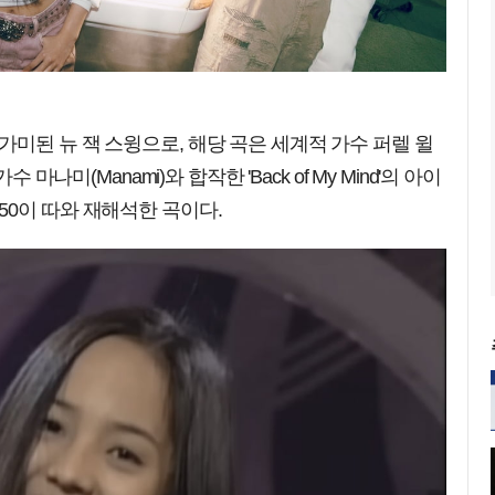
타일이 가미된 뉴 잭 스윙으로, 해당 곡은 세계적 가수 퍼렐 윌
본 가수 마나미(Manami)와 합작한 'Back of My Mind'의 아이
0이 따와 재해석한 곡이다.