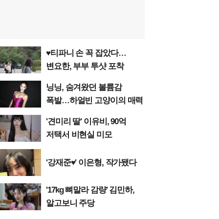
♥티파니 손 꼭 잡았다…
변요한, 부부 투샷 포착
닝닝, 숨겨왔던 볼륨감
폭발…하얼빈 고양이의 매력
'견미리 딸' 이유비, 90억
저택서 비현실 미모
'강재준♥' 이은형, 작가됐다
'17kg 뼈말라 감량' 김민하,
알고보니 주당