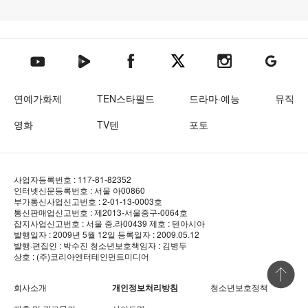
텐아시아 네이버TV
텐아시아 페이스북
텐아시아 엑스
텐아시아 인스타그램
텐아시아
텐아시아 유튜브
연예가화제
TEN스타필드
드라마·예능
뮤직
영화
TV텐
포토
사업자등록번호 : 117-81-82352
인터넷신문등록번호 : 서울 아00860
부가통신사업신고번호 : 2-01-13-0003호
통신판매업신고번호 : 제2013-서울중구-0064호
잡지사업신고번호 : 서울 중.라00439
제호 : 텐아시아
발행일자 : 2009년 5월 12일
등록일자 : 2009.05.12
발행·편집인 : 박수진
청소년보호책임자 : 김병두
상호 : (주)코리아엔터테인먼트미디어
상단 바로
회사소개
개인정보처리방침
청소년보호정책