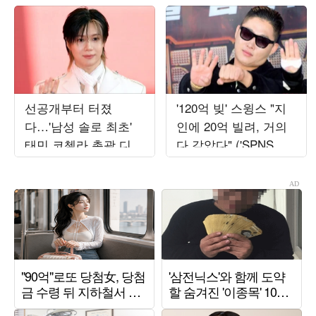
선공개부터 터졌
'120억 빚' 스윙스 "지
다…'남성 솔로 최초'
인에 20억 빌려, 거의
태민 코첼라 총괄 디렉
다 갚았다" ('SPNS
터, 엠넷 서바이벌 출
TV')
연 ('스디파')