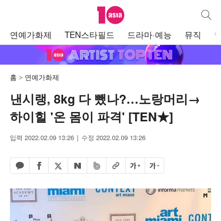
텐아시아
통합검
주
연예가화제
TEN스타필드
드라마·예능
뮤직
메
뉴
홈
연예가화제
낸시랭, 8kg 다 뺐나?…노랑머리→
하이힐 '온 몸이 파격' [TEN★]
입력 2022.02.09 13:26
수정 2022.02.09 13:26
페이스북 공유하기
밴드 공유하기
카카오톡 공유하기
엑스 공유하기
URL복사
글자 크게
글자 작게
네이버 공유하기