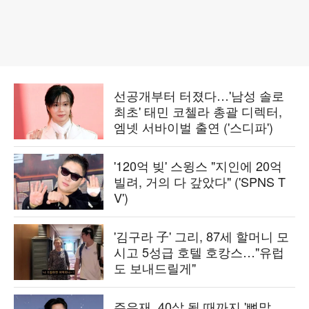
선공개부터 터졌다…'남성 솔로
최초' 태민 코첼라 총괄 디렉터,
엠넷 서바이벌 출연 ('스디파')
'120억 빚' 스윙스 "지인에 20억
빌려, 거의 다 갚았다" ('SPNS T
V')
'김구라 子' 그리, 87세 할머니 모
시고 5성급 호텔 호캉스…"유럽
도 보내드릴게"
주우재, 40살 될 때까지 '뼈말