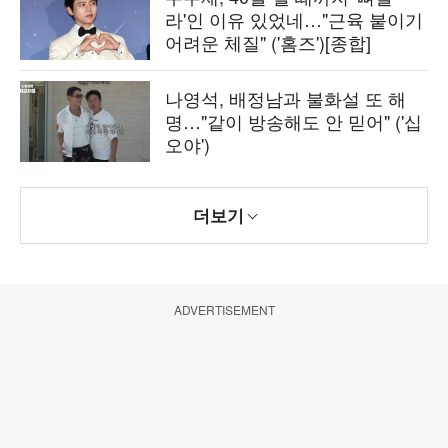
라'인 이유 있었네…"근육 붙이기
어려운 체질" ('홈즈')[종합]
나영석, 배정남과 불화설 또 해
명…"같이 방송해도 안 믿어" ('십
오야')
더보기
ADVERTISEMENT