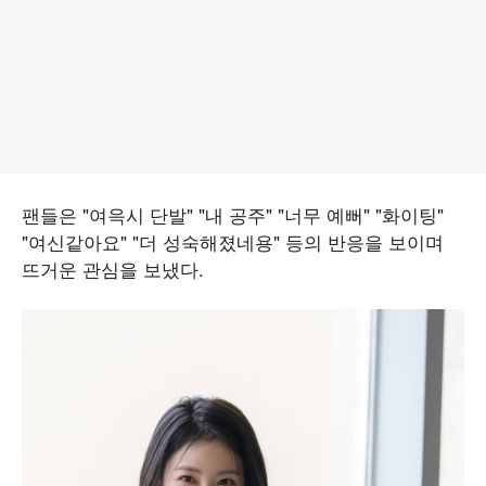
팬들은 "여윽시 단발" "내 공주" "너무 예뻐" "화이팅"
"여신같아요" "더 성숙해졌네용" 등의 반응을 보이며
뜨거운 관심을 보냈다.