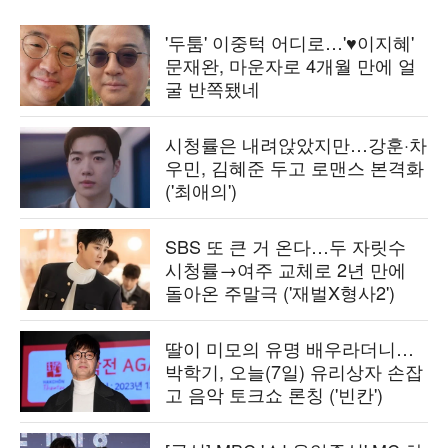
'두툼' 이중턱 어디로…'♥이지혜'
문재완, 마운자로 4개월 만에 얼
굴 반쪽됐네
시청률은 내려앉았지만…강훈·차
우민, 김혜준 두고 로맨스 본격화
('최애의')
SBS 또 큰 거 온다…두 자릿수
시청률→여주 교체로 2년 만에
돌아온 주말극 ('재벌X형사2')
딸이 미모의 유명 배우라더니…
박학기, 오늘(7일) 유리상자 손잡
고 음악 토크쇼 론칭 ('빈칸')