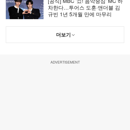
[공식] MBC '쇼! 음악중심' MC 하
차한다…투어스 도훈·앤더블 김
규빈 1년 5개월 만에 마무리
더보기
ADVERTISEMENT