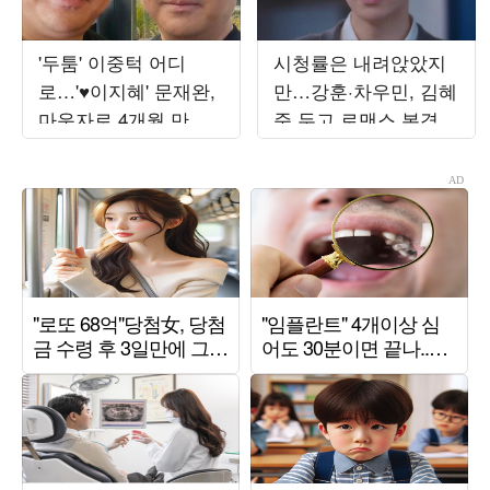
'두툼' 이중턱 어디
시청률은 내려앉았지
로…'♥이지혜' 문재완,
만…강훈·차우민, 김혜
마운자로 4개월 만에
준 두고 로맨스 본격화
얼굴 반쪽됐네
('최애의')