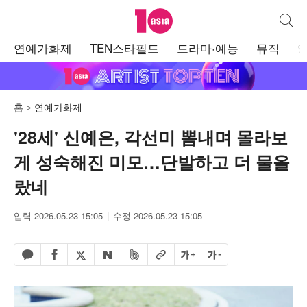
텐아시아
통합검
주
연예가화제
TEN스타필드
드라마·예능
뮤직
메
뉴
홈
연예가화제
'28세' 신예은, 각선미 뽐내며 몰라보
게 성숙해진 미모…단발하고 더 물올
랐네
입력 2026.05.23 15:05
수정 2026.05.23 15:05
페이스북 공유하기
밴드 공유하기
카카오톡 공유하기
엑스 공유하기
URL복사
글자 크게
글자 작게
네이버 공유하기