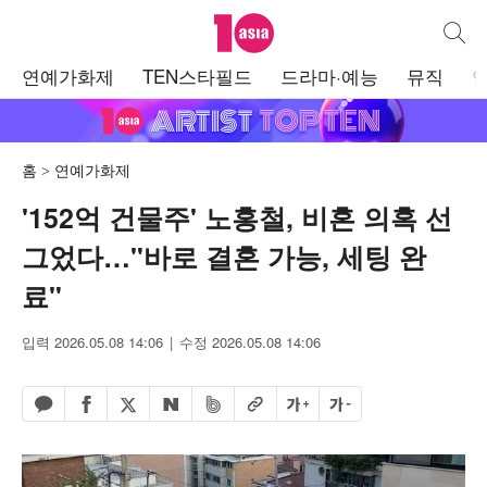
텐아시아
통합검
주
연예가화제
TEN스타필드
드라마·예능
뮤직
메
뉴
홈
연예가화제
'152억 건물주' 노홍철, 비혼 의혹 선
그었다…"바로 결혼 가능, 세팅 완
료"
입력 2026.05.08 14:06
수정 2026.05.08 14:06
페이스북 공유하기
밴드 공유하기
카카오톡 공유하기
엑스 공유하기
URL복사
글자 크게
글자 작게
네이버 공유하기