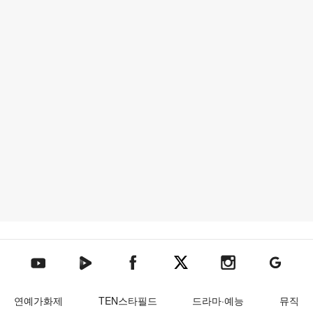
텐아시아 네이버TV
텐아시아 페이스북
텐아시아 엑스
텐아시아 인스타그램
텐아시아
텐아시아 유튜브
연예가화제
TEN스타필드
드라마·예능
뮤직