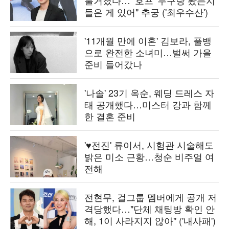
들은 게 있어" 추궁 ('최우수산')
'11개월 만에 이혼' 김보라, 풀뱅
으로 완전한 소녀미…벌써 가을
준비 들어갔나
'나솔' 23기 옥순, 웨딩 드레스 자
태 공개했다…미스터 강과 함께
한 결혼 준비
'♥전진' 류이서, 시험관 시술해도
밝은 미소 근황…청순 비주얼 여
전해
전현무, 걸그룹 멤버에게 공개 저
격당했다…"단체 채팅방 확인 안
해, 1이 사라지지 않아" ('내사패')