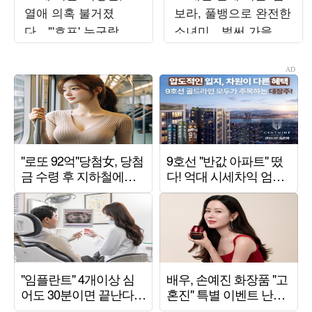
열애 의혹 불거졌
보라, 풀뱅으로 완전한
다…"'호프' 누구랑 봤
소녀미…벌써 가을 준
는지 들은 게 있어" 추
비 들어갔나
궁 ('최우수산')