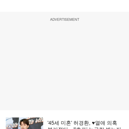
ADVERTISEMENT
'45세 미혼' 허경환, ♥열애 의혹
불거졌다…"'호프' 누구랑 봤는지