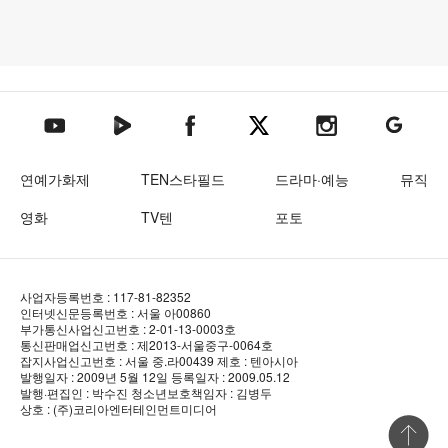
텐아시아 네이버TV
텐아시아 페이스북
텐아시아 엑스
텐아시아 인스타그램
텐아시아
텐아시아 유튜브
연예가화제
TEN스타필드
드라마·예능
뮤직
영화
TV텐
포토
사업자등록번호 : 117-81-82352
인터넷신문등록번호 : 서울 아00860
부가통신사업신고번호 : 2-01-13-0003호
통신판매업신고번호 : 제2013-서울중구-0064호
잡지사업신고번호 : 서울 중.라00439
제호 : 텐아시아
발행일자 : 2009년 5월 12일
등록일자 : 2009.05.12
발행·편집인 : 박수진
청소년보호책임자 : 김병두
상호 : (주)코리아엔터테인먼트미디어
상단 바로