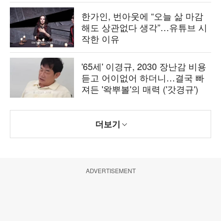
한가인, 번아웃에 “오늘 삶 마감
해도 상관없다 생각”…유튜브 시
작한 이유
'65세' 이경규, 2030 장난감 비용
듣고 어이없어 하더니…결국 빠
져든 '왁뿌볼'의 매력 ('갓경규')
더보기
ADVERTISEMENT