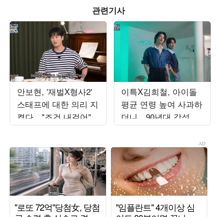
관련기사
안보현, '재벌X형사2'
이특X김희철, 아이돌
스태프에 대한 의리 지
평균 연령 높여 사과하
켰다…"조건 내걸어"
더니…90년대 감성 재
상남자 면모 ('목요일
해석 ('트기트기 이특')
밤')