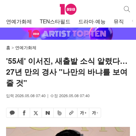
텐아시아
통합검
주
연예가화제
TEN스타필드
드라마·예능
뮤직
메
뉴
홈
연예가화제
'55세' 이서진, 새출발 소식 알렸다…
27년 만의 경사 "나만의 바냐를 보여
줄 것"
입력 2026.05.08 07:40
수정 2026.05.08 07:40
페이스북 공유하기
밴드 공유하기
카카오톡 공유하기
엑스 공유하기
URL복사
글자 크게
글자 작게
네이버 공유하기