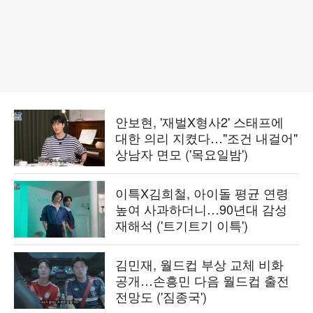
안보현, '재벌X형사2' 스태프에
대한 의리 지켰다…"조건 내걸어"
상남자 면모 ('목요일밤')
이특X김희철, 아이돌 평균 연령
높여 사과하더니…90년대 감성
재해석 ('트기트기 이특')
김민재, 월드컵 부상 교체 비화
공개…손흥민 다음 월드컵 출전
전망도 ('짐종국')