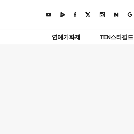
주
연예가화제
TEN스타필드
메
뉴