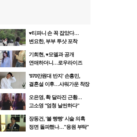
♥티파니 손 꼭 잡았다…
변요한, 부부 투샷 포착
기희현, ♥모델과 공개
연애하더니…로우라이즈
'970만원대 반지' 손흥민,
결혼설 이후…샤워가운 착장
오은영, 확 달라진 근황…
고소영 "엄청 날씬하다"
장동건, '볼 빵빵' 시술 의혹
정면 돌파했나…"응원 부탁"