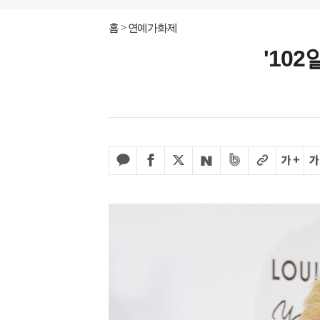
홈
연예가화제
'10