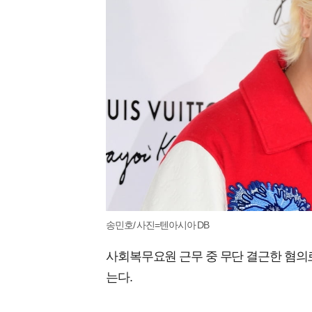
송민호/ 사진=텐아시아 DB
사회복무요원 근무 중 무단 결근한 혐의로
는다.