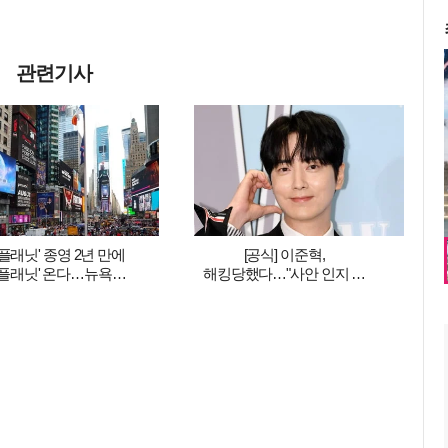
관련기사
플래닛' 종영 2년 만에
[공식] 이준혁,
플래닛' 온다…뉴욕
해킹당했다…"사안 인지 후
스퀘어 광고→4만 명
복구 절차 진행 중, 최선의
지원 폭주
조치 취하고 있어"