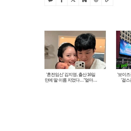
'혼전임신' 김지영, 출산 16일
'보이즈
만에 딸 이름 지었다…"얼마나
'걸스
영롱한지"
타임스