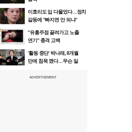
이효리도 입 다물었다…정치
갈등에 "빠지면 안 되냐"
"유흥주점 끌려가고 노출
연기" 충격 고백
'활동 중단' 박나래, 8개월
만에 침묵 깼다…무슨 일
ADVERTISEMENT