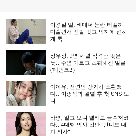
이경실 딸, 비매너 논란 터질까…
미술관서 신발 벗고 의자에 편하
게 툭
정우성, 9년 세월 직격탄 맞은
듯…수염 기르고 초췌해진 얼굴
('메인코2')
아이유, 전연인 장기하 소환했
다…이종석과 결별 후 첫 SNS 보
니
하영, 알고 보니 엘리트 금수저였
다…4대째 의사 집안 "언니도 내
과 의사"