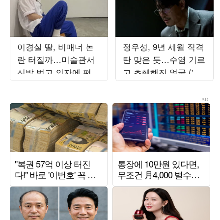
이경실 딸, 비매너 논
정우성, 9년 세월 직격
란 터질까…미술관서
탄 맞은 듯…수염 기르
신발 벗고 의자에 편하
고 초췌해진 얼굴 ('메
게 툭
인코2')