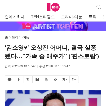
텐아시아
통합검
주
연예가화제
TEN스타필드
드라마·예능
뮤직
메
뉴
홈
드라마·예능
'김소영♥' 오상진 어머니, 결국 실종
됐다…"가족 중 애주가" ('편스토랑')
입력 2026.03.13 16:47
수정 2026.03.13 16:47
페이스북 공유하기
밴드 공유하기
카카오톡 공유하기
엑스 공유하기
URL복사
글자 크게
글자 작게
네이버 공유하기