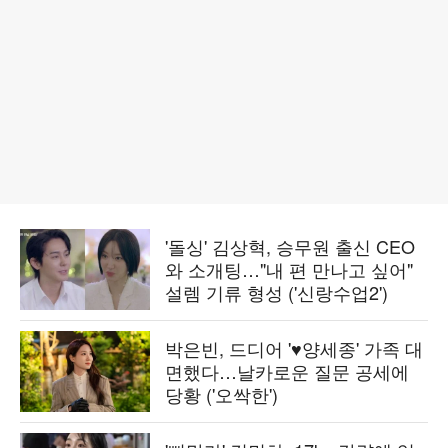
'돌싱' 김상혁, 승무원 출신 CEO
와 소개팅…"내 편 만나고 싶어"
설렘 기류 형성 ('신랑수업2')
박은빈, 드디어 '♥양세종' 가족 대
면했다…날카로운 질문 공세에
당황 ('오싹한')