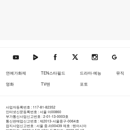
텐아시아 네이버TV
텐아시아 페이스북
텐아시아 엑스
텐아시아 인스타그램
텐아시아
텐아시아 유튜브
연예가화제
TEN스타필드
드라마·예능
뮤직
영화
TV텐
포토
사업자등록번호 : 117-81-82352
인터넷신문등록번호 : 서울 아00860
부가통신사업신고번호 : 2-01-13-0003호
통신판매업신고번호 : 제2013-서울중구-0064호
잡지사업신고번호 : 서울 중.라00439
제호 : 텐아시아