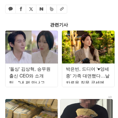
페이스북 공유하기
밴드 공유하기
카카오톡 공유하기
엑스 공유하기
URL복사
네이버 공유하기
관련기사
'돌싱' 김상혁, 승무원
박은빈, 드디어 '♥양세
출신 CEO와 소개
종' 가족 대면했다…날
팅…"내 편 만나고 싶
카로운 질문 공세에 당
어" 설렘 기류 형성
황 ('오싹한')
('신랑수업2')