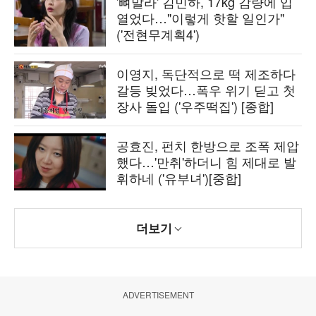
'뼈말라' 김민하, 17kg 감량에 입
열었다…"이렇게 핫할 일인가"
('전현무계획4')
이영지, 독단적으로 떡 제조하다
갈등 빚었다…폭우 위기 딛고 첫
장사 돌입 ('우주떡집') [종합]
공효진, 펀치 한방으로 조폭 제압
했다…'만취'하더니 힘 제대로 발
휘하네 ('유부녀')[중합]
더보기
ADVERTISEMENT