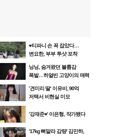
♥티파니 손 꼭 잡았다…
변요한, 부부 투샷 포착
닝닝, 숨겨왔던 볼륨감
폭발…하얼빈 고양이의 매력
'견미리 딸' 이유비, 90억
저택서 비현실 미모
'강재준♥' 이은형, 작가됐다
'17kg 뼈말라 감량' 김민하,