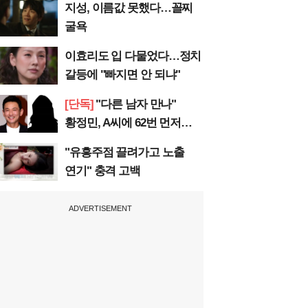
지성, 이름값 못했다…꼴찌
굴욕
이효리도 입 다물었다…정치
갈등에 "빠지면 안 되냐"
[단독]
"다른 남자 만나"
황정민, A씨에 62번 먼저
전화
"유흥주점 끌려가고 노출
연기" 충격 고백
ADVERTISEMENT