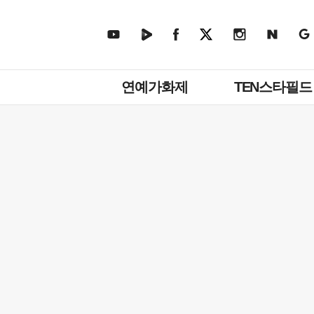
주
연예가화제
TEN스타필드
메
뉴