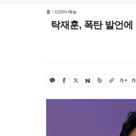
홈
드라마·예능
탁재훈, 폭탄 발언에