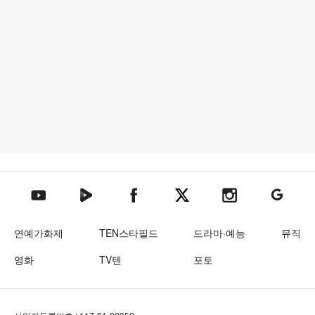
텐아시아 네이버TV
텐아시아 페이스북
텐아시아 엑스
텐아시아 인스타그램
텐아시아
텐아시아 유튜브
연예가화제
TEN스타필드
드라마·예능
뮤직
영화
TV텐
포토