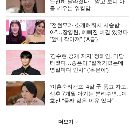
완전히 달라졌다…알고 보니 아
들 키우는 워킹맘
"전현무가 소개해줘서 시술받
아"…장영란, 예뻐진 비결 있었다
"앞니 작아져" ('A급')
'김수현 공개 지지' 정해인, 미담
터졌다…송은이 "질척거렸는데
명절마다 인사" ('옥문아')
‘이혼숙려캠프’ 4살 子 품고 자고,
생후 7개월 아기는 분리수면...이
호선 “둘째 싫은 이유 있다”
더보기