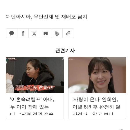
© 텐아시아, 무단전재 및 재배포 금지
페이스북 공유하기
밴드 공유하기
카카오톡 공유하기
엑스 공유하기
URL복사
네이버 공유하기
관련기사
'이혼숙려캠프' 아내,
'사랑이 온다' 안희연,
두 아이 장애 있는
이별 8년 후 완전히 달
데...“남편 정관 수술
라졌다…알고 보니 아
안해”
들 키우는 워킹맘