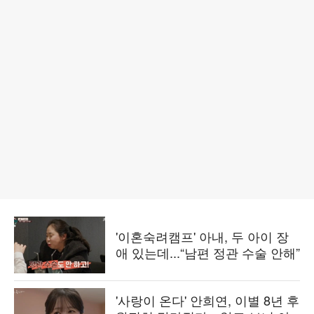
'이혼숙려캠프' 아내, 두 아이 장
애 있는데...“남편 정관 수술 안해”
'사랑이 온다' 안희연, 이별 8년 후