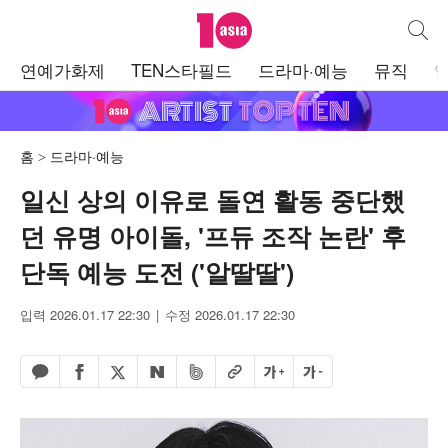
텐아시아
통합검
주
연예가화제
TEN스타필드
드라마·예능
뮤직
메
뉴
홈
드라마·예능
일신 상의 이유로 돌연 활동 중단했
던 유명 아이돌, '프듀 조작 논란' 후
단독 예능 도전 ('알딸딸')
입력 2026.01.17 22:30
수정 2026.01.17 22:30
페이스북 공유하기
밴드 공유하기
카카오톡 공유하기
엑스 공유하기
URL복사
글자 크게
글자 작게
네이버 공유하기