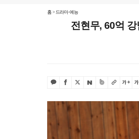
홈
드라마·예능
전현무, 60억 