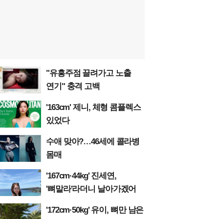
"유흥주점 끌려가고 노출
연기" 충격 고백
'163cm' 제니, 체형 콤플렉스
있었다
수애 맞아?…46세에 콜라병
몸매
'167cm·44kg' 진세연,
'뼈말라'라더니 날아가겠어
'172cm·50kg' 유이, 뼈만 남은