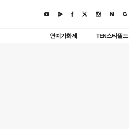
주
연예가화제
TEN스타필드
메
뉴