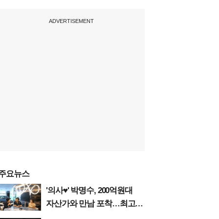
ADVERTISEMENT
주요뉴스
'의사♥' 박명수, 200억원대
자산가와 만남 포착…최고급
수입차 판매왕