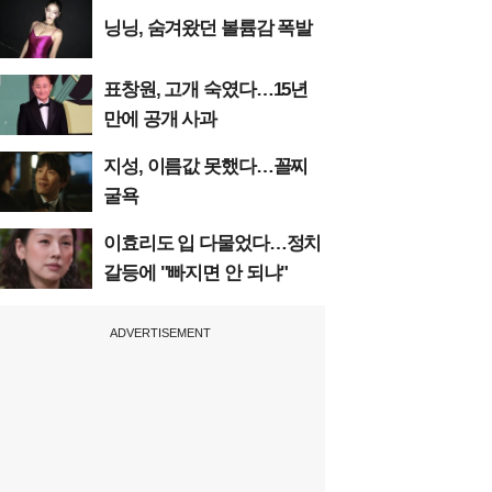
닝닝, 숨겨왔던 볼륨감 폭발
표창원, 고개 숙였다…15년
만에 공개 사과
지성, 이름값 못했다…꼴찌
굴욕
이효리도 입 다물었다…정치
갈등에 "빠지면 안 되냐"
ADVERTISEMENT