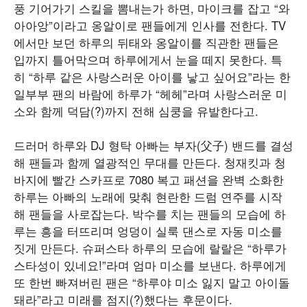
풍 기어가기 스킬을 뽐내는가 하면, 마이크를 잡고 “와
아아앙”이라고 옹알이로 팬들에게 인사를 전한다. TV
에서만 보던 하루의 뒤태와 옹알이를 직관한 팬들은
입까지 틀어막으며 하루에게서 눈을 떼지 못한다. 특
히 “하루 같은 사랑스러운 아이를 낳고 싶어요”라는 한
일부부 팬의 바람에 하루가 “헤헤”라며 사랑스러운 미
소와 함께 덕담(?)까지 전해 심쿵을 유발한다고.
드러머 하루와 DJ 형탁 아빠는 부자(父子) 밴드를 결성
해 팬들과 함께 열광적인 무대를 만든다. 청재킷과 청
바지에 빨간 스카프로 7080 복고 패션을 완벽 소화한
하루는 아빠의 노래에 맞춰 현란한 드럼 연주를 시작
해 팬들을 사로잡는다. 박수를 치는 팬들의 모습에 하
루는 흥을 터뜨리며 엉덩이 실룩 댄스로 자동 미소를
짓게 만든다. 슈퍼스타 하루의 모습에 랄랄은 “하루가
스타성이 있네요!”라며 엄마 미소를 보낸다. 하루에게
또 한번 빠져버린 팬은 “하루야 미소 잃지 말고 아이돌
돼라”라고 미래를 점지(?)했다는 후문이다.