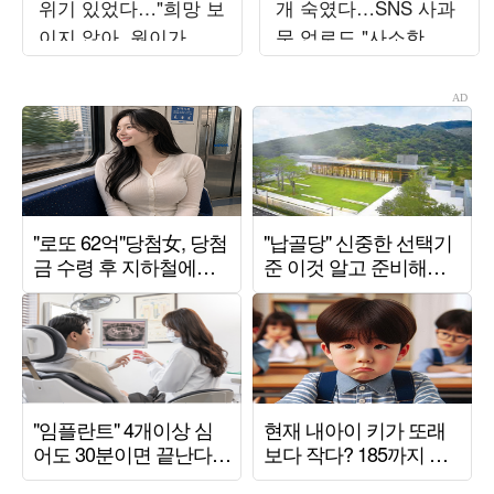
위기 있었다…"희망 보
개 숙였다…SNS 사과
이지 않아, 원이가 부
문 업로드 "사소한 일
모님 설득" ('전참시')
에도 예민하게 반응해"