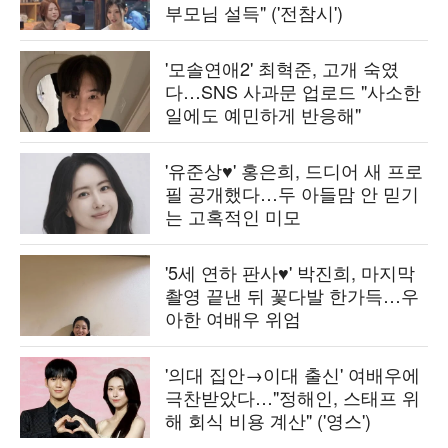
부모님 설득" ('전참시')
'모솔연애2' 최혁준, 고개 숙였
다…SNS 사과문 업로드 "사소한
일에도 예민하게 반응해"
'유준상♥' 홍은희, 드디어 새 프로
필 공개했다…두 아들맘 안 믿기
는 고혹적인 미모
'5세 연하 판사♥' 박진희, 마지막
촬영 끝낸 뒤 꽃다발 한가득…우
아한 여배우 위엄
'의대 집안→이대 출신' 여배우에
극찬받았다…"정해인, 스태프 위
해 회식 비용 계산" ('영스')