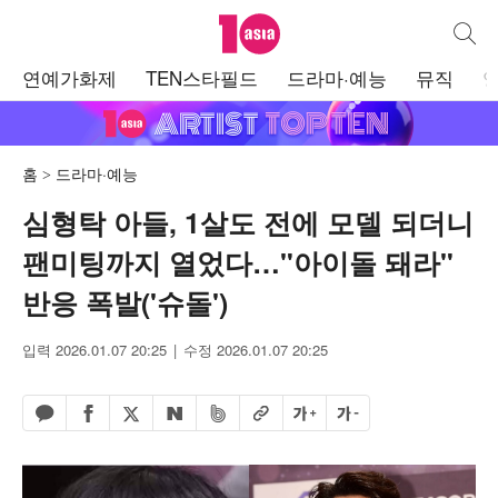
텐아시아
통합검
주
연예가화제
TEN스타필드
드라마·예능
뮤직
메
뉴
홈
드라마·예능
심형탁 아들, 1살도 전에 모델 되더니
팬미팅까지 열었다…"아이돌 돼라"
반응 폭발('슈돌')
입력 2026.01.07 20:25
수정 2026.01.07 20:25
페이스북 공유하기
밴드 공유하기
카카오톡 공유하기
엑스 공유하기
URL복사
글자 크게
글자 작게
네이버 공유하기