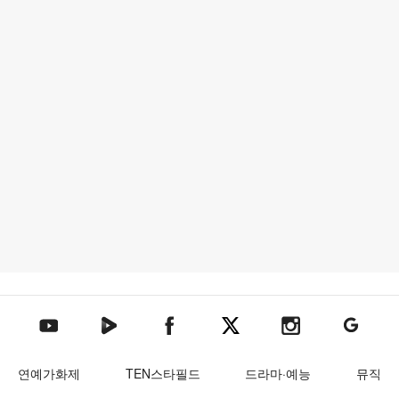
텐아시아 네이버TV
텐아시아 페이스북
텐아시아 엑스
텐아시아 인스타그램
텐아시아
텐아시아 유튜브
연예가화제
TEN스타필드
드라마·예능
뮤직