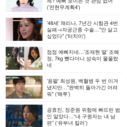
제? 예뻐 보이는 것 관심 없어"
('전현무계획4')
'48세' 채리나, 7년간 시험관 4번
실패→자궁근종 수술…"안 살고
싶었다" ('터치미')
점점 예뻐지네…'조재현 딸' 조혜
정, 7kg 뺐다더니 성숙미 물올랐
네
'응팔' 최성원, 백혈병 두 번 이겨
냈지만…"완벽히 돌아가긴 어려
워" ('해투')
공효진, 정준원 위험에 빠뜨린 범
인 알았다…“내 구원자는 내 남
편” (‘유부녀 킬러’)