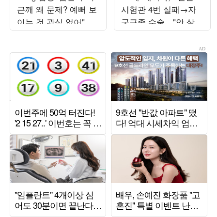
근깨 왜 문제? 예뻐 보
시험관 4번 실패→자
이는 것 관심 없어"
궁근종 수술…"안 살고
('전현무계획4')
싶었다" ('터치미')