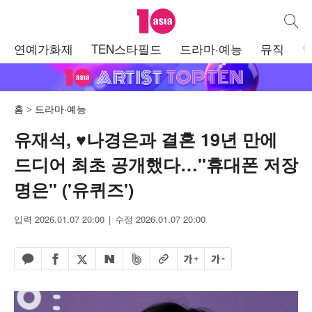
텐아시아
통합검
주
연예가화제
TEN스타필드
드라마·예능
뮤직
메
뉴
홈
드라마·예능
유재석, ♥나경은과 결혼 19년 만에
드디어 최초 공개했다…"휴대폰 저장
명은" ('유퀴즈')
입력 2026.01.07 20:00
수정 2026.01.07 20:00
페이스북 공유하기
밴드 공유하기
카카오톡 공유하기
엑스 공유하기
URL복사
글자 크게
글자 작게
네이버 공유하기