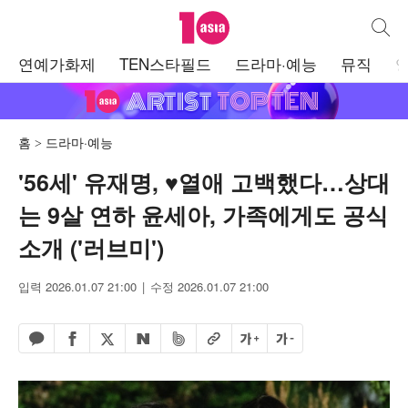
텐아시아
통합검
주
연예가화제
TEN스타필드
드라마·예능
뮤직
메
뉴
홈
드라마·예능
'56세' 유재명, ♥열애 고백했다…상대
는 9살 연하 윤세아, 가족에게도 공식
소개 ('러브미')
입력 2026.01.07 21:00
수정 2026.01.07 21:00
페이스북 공유하기
밴드 공유하기
카카오톡 공유하기
엑스 공유하기
URL복사
글자 크게
글자 작게
네이버 공유하기