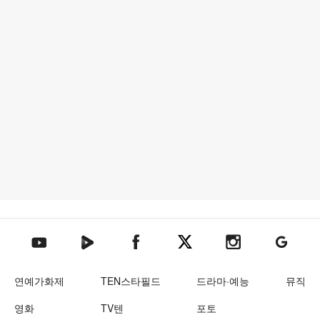
텐아시아 네이버TV
텐아시아 페이스북
텐아시아 엑스
텐아시아 인스타그램
텐아시아
텐아시아 유튜브
연예가화제
TEN스타필드
드라마·예능
뮤직
영화
TV텐
포토