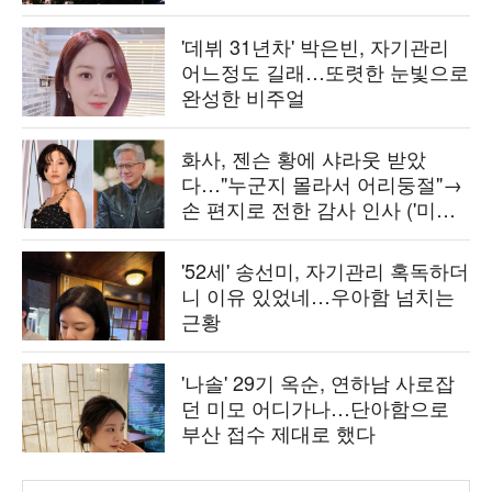
'데뷔 31년차' 박은빈, 자기관리
어느정도 길래…또렷한 눈빛으로
완성한 비주얼
화사, 젠슨 황에 샤라웃 받았
다…"누군지 몰라서 어리둥절"→
손 편지로 전한 감사 인사 ('미우
새')
'52세' 송선미, 자기관리 혹독하더
니 이유 있었네…우아함 넘치는
근황
'나솔' 29기 옥순, 연하남 사로잡
던 미모 어디가나…단아함으로
부산 접수 제대로 했다