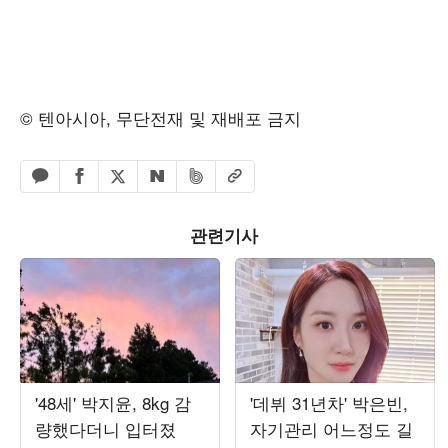
© 텐아시아, 무단전재 및 재배포 금지
페이스북 공유하기
밴드 공유하기
카카오톡 공유하기
엑스 공유하기
URL복사
네이버 공유하기
관련기사
'48세' 박지윤, 8kg 감
'데뷔 31년차' 박은빈,
량했다더니 입터졌
자기관리 어느정도 길