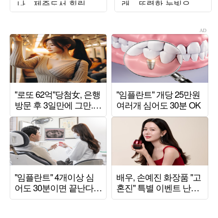
나…제주도서 힐링 제
래…또렷한 눈빛으로
대로 했다
완성한 비주얼