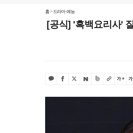
홈
드라마·예능
[공식] '흑백요리사'