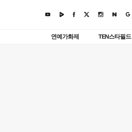
주
연예가화제
TEN스타필드
메
뉴