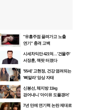
"유흥주점 끌려가고 노출
연기" 충격 고백
시세차익만 421억…'건물주'
서장훈, 잭팟 터졌다
'55세' 고현정, 건강 염려되는
'뼈말라' 앙상 자태
신봉선, 체지방 11kg
걷어내니 '아이유 도플갱어'
7년 만에 연기력 논란 제대로