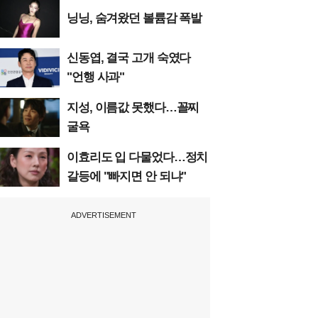
닝닝, 숨겨왔던 볼륨감 폭발
신동엽, 결국 고개 숙였다
"언행 사과"
지성, 이름값 못했다…꼴찌
굴욕
이효리도 입 다물었다…정치
갈등에 "빠지면 안 되냐"
ADVERTISEMENT