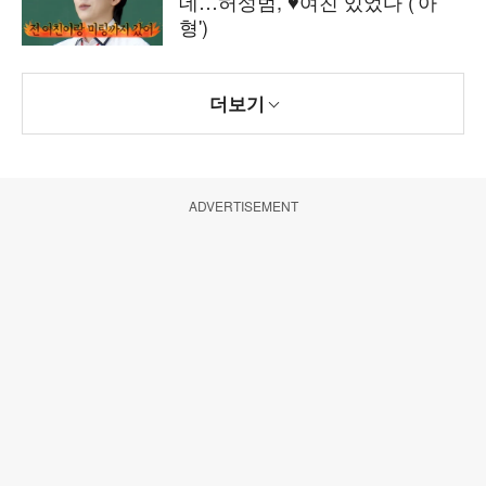
데…허성범, ♥여친 있었다 ('아
형')
더보기
ADVERTISEMENT