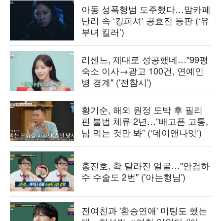
아동 성폭행범 도주했다…맘카페
난리 속 ‘킹피셔’ 공효진 등판 (‘유
부녀 킬러’)
리센느, 제대로 성공했네…"99평
숙소 이사→광고 100건, 연예인
병 경계" ('전참시')
황기순, 해외 원정 도박 후 필리
핀 불법 체류 2년…“배고픈 고통,
남 먹는 것만 봐” (‘데이앤나잇’)
홍진호, 확 달라진 얼굴…"안검하
수 수술도 2번" ('아는형님')
전여친과 '환승연애' 미팅도 했는