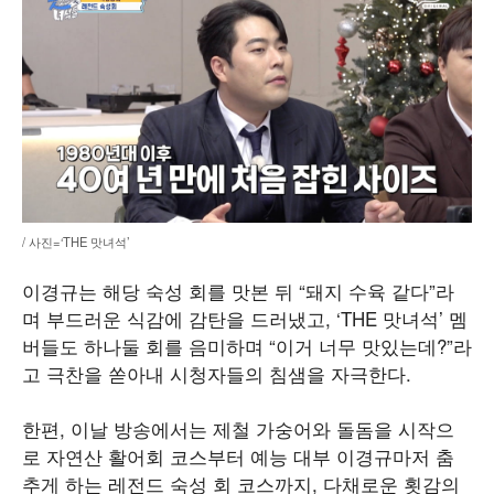
/ 사진=‘THE 맛녀석’
이경규는 해당 숙성 회를 맛본 뒤 “돼지 수육 같다”라
며 부드러운 식감에 감탄을 드러냈고, ‘THE 맛녀석’ 멤
버들도 하나둘 회를 음미하며 “이거 너무 맛있는데?”라
고 극찬을 쏟아내 시청자들의 침샘을 자극한다.
한편, 이날 방송에서는 제철 가숭어와 돌돔을 시작으
로 자연산 활어회 코스부터 예능 대부 이경규마저 춤
추게 하는 레전드 숙성 회 코스까지, 다채로운 횟감의