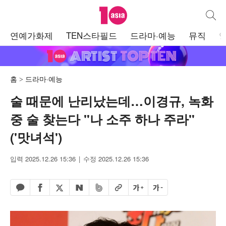
텐아시아
통합검
주
연예가화제
TEN스타필드
드라마·예능
뮤직
메
뉴
홈
드라마·예능
술 때문에 난리났는데…이경규, 녹화
중 술 찾는다 "나 소주 하나 주라"
('맛녀석')
입력 2025.12.26 15:36
수정 2025.12.26 15:36
페이스북 공유하기
밴드 공유하기
카카오톡 공유하기
엑스 공유하기
URL복사
글자 크게
글자 작게
네이버 공유하기