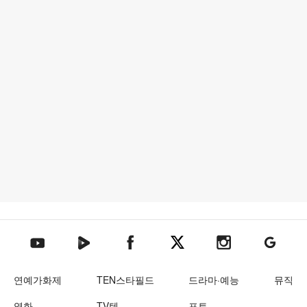
텐아시아 네이버TV
텐아시아 페이스북
텐아시아 엑스
텐아시아 인스타그램
텐아시아
텐아시아 유튜브
연예가화제
TEN스타필드
드라마·예능
뮤직
영화
TV텐
포토