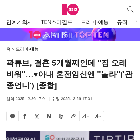
텐아시아
통합검
주
연예가화제
TEN스타필드
드라마·예능
뮤직
메
뉴
홈
드라마·예능
곽튜브, 결혼 5개월째인데 "집 오래
비워"…♥아내 혼전임신엔 "놀라"('관
종언니') [종합]
입력 2025.12.26 17:01
수정 2025.12.26 17:01
페이스북 공유하기
밴드 공유하기
카카오톡 공유하기
엑스 공유하기
URL복사
글자 크게
글자 작게
네이버 공유하기