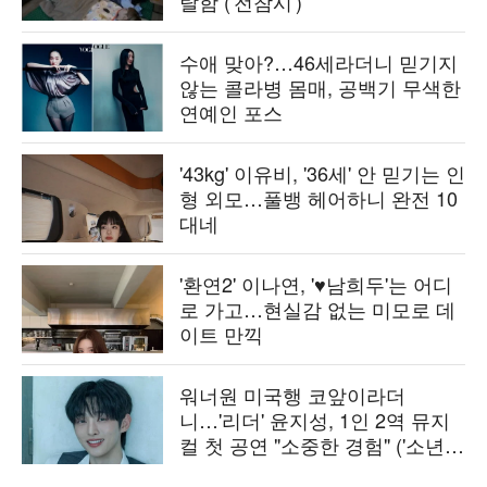
탈함 ('전참시')
수애 맞아?…46세라더니 믿기지
않는 콜라병 몸매, 공백기 무색한
연예인 포스
'43kg' 이유비, '36세' 안 믿기는 인
형 외모…풀뱅 헤어하니 완전 10
대네
'환연2' 이나연, '♥남희두'는 어디
로 가고…현실감 없는 미모로 데
이트 만끽
워너원 미국행 코앞이라더
니…'리더' 윤지성, 1인 2역 뮤지
컬 첫 공연 "소중한 경험" ('소년
의')