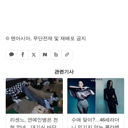
© 텐아시아, 무단전재 및 재배포 금지
페이스북 공유하기
밴드 공유하기
카카오톡 공유하기
엑스 공유하기
URL복사
네이버 공유하기
관련기사
리센느, 연예인병은 전
수애 맞아?…46세라더
혀 없네…대기실 바닥
니 믿기지 않는 콜라병