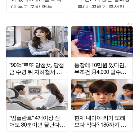
에 눕고 국밥 먹는 소
몸매, 공백기 무색한
탈함 ('전참시')
연예인 포스