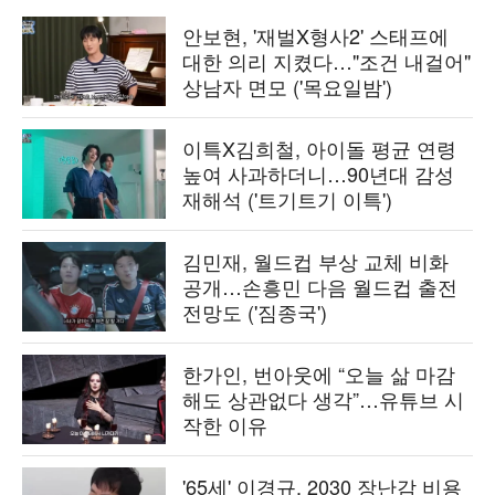
안보현, '재벌X형사2' 스태프에
대한 의리 지켰다…"조건 내걸어"
상남자 면모 ('목요일밤')
이특X김희철, 아이돌 평균 연령
높여 사과하더니…90년대 감성
재해석 ('트기트기 이특')
김민재, 월드컵 부상 교체 비화
공개…손흥민 다음 월드컵 출전
전망도 ('짐종국')
한가인, 번아웃에 “오늘 삶 마감
해도 상관없다 생각”…유튜브 시
작한 이유
'65세' 이경규, 2030 장난감 비용