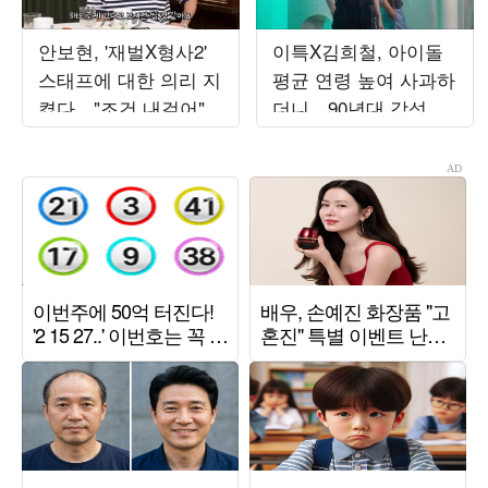
안보현, '재벌X형사2'
이특X김희철, 아이돌
스태프에 대한 의리 지
평균 연령 높여 사과하
켰다…"조건 내걸어"
더니…90년대 감성 재
상남자 면모 ('목요일
해석 ('트기트기 이특')
밤')