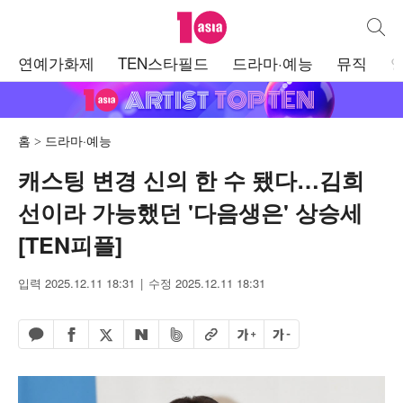
텐아시아
통합검
주
연예가화제
TEN스타필드
드라마·예능
뮤직
메
뉴
홈
드라마·예능
캐스팅 변경 신의 한 수 됐다…김희
선이라 가능했던 '다음생은' 상승세
[TEN피플]
입력 2025.12.11 18:31
수정 2025.12.11 18:31
페이스북 공유하기
밴드 공유하기
카카오톡 공유하기
엑스 공유하기
URL복사
글자 크게
글자 작게
네이버 공유하기