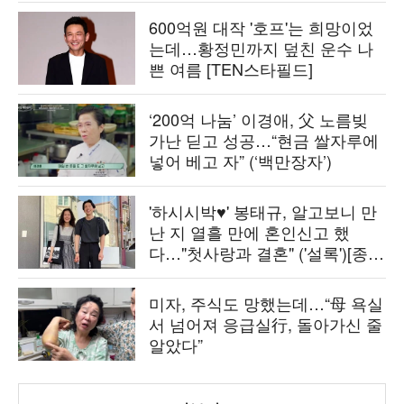
600억원 대작 '호프'는 희망이었
는데…황정민까지 덮친 운수 나
쁜 여름 [TEN스타필드]
‘200억 나눔’ 이경애, 父 노름빚
가난 딛고 성공…“현금 쌀자루에
넣어 베고 자” (‘백만장자’)
'하시시박♥' 봉태규, 알고보니 만
난 지 열흘 만에 혼인신고 했
다…"첫사랑과 결혼" ('설록')[종
합]
미자, 주식도 망했는데…“母 욕실
서 넘어져 응급실行, 돌아가신 줄
알았다”