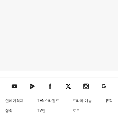
텐아시아 네이버TV
텐아시아 페이스북
텐아시아 엑스
텐아시아 인스타그램
텐아시아
텐아시아 유튜브
연예가화제
TEN스타필드
드라마·예능
뮤직
영화
TV텐
포토