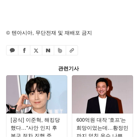
© 텐아시아, 무단전재 및 재배포 금지
페이스북 공유하기
밴드 공유하기
카카오톡 공유하기
엑스 공유하기
URL복사
네이버 공유하기
관련기사
[공식] 이준혁, 해킹당
600억원 대작 '호프'는
했다…"사안 인지 후
희망이었는데…황정민
복구 절차 진행 중, 최
까지 덮친 운수 나쁜