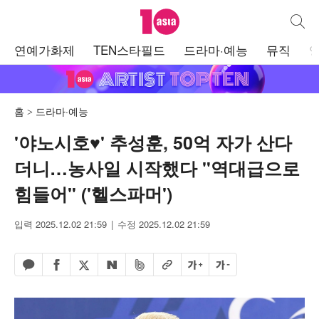
텐아시아
통합검
주
연예가화제
TEN스타필드
드라마·예능
뮤직
메
뉴
홈
드라마·예능
'야노시호♥' 추성훈, 50억 자가 산다
더니…농사일 시작했다 "역대급으로
힘들어" ('헬스파머')
입력 2025.12.02 21:59
수정 2025.12.02 21:59
페이스북 공유하기
밴드 공유하기
카카오톡 공유하기
엑스 공유하기
URL복사
글자 크게
글자 작게
네이버 공유하기