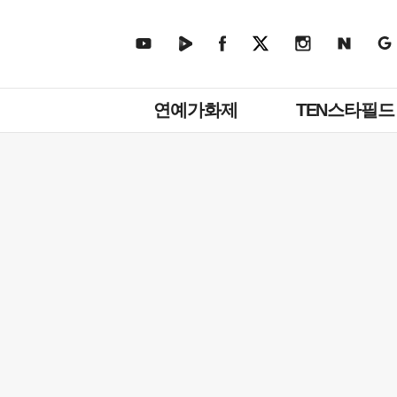
주
연예가화제
TEN스타필드
메
뉴