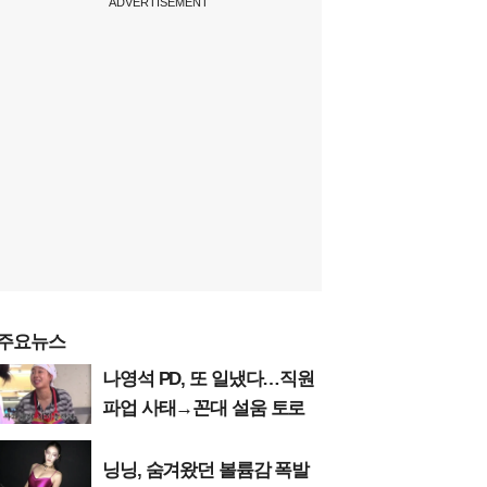
ADVERTISEMENT
주요뉴스
나영석 PD, 또 일냈다…직원
파업 사태→꼰대 설움 토로
닝닝, 숨겨왔던 볼륨감 폭발