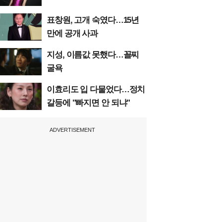
표창원, 고개 숙였다…15년
만에 공개 사과
지성, 이름값 못했다…꼴찌
굴욕
이효리도 입 다물었다…정치
갈등에 "빠지면 안 되냐"
ADVERTISEMENT