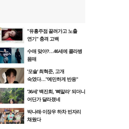
"유흥주점 끌려가고 노출
연기" 충격 고백
수애 맞아?…46세에 콜라병
몸매
'모솔' 최혁준, 고개
숙였다…"예민하게 반응"
'36세' 백진희, '뼈말라' 되더니
어딘가 달라졌네
박나래·이장우 하차 빈자리
채웠다