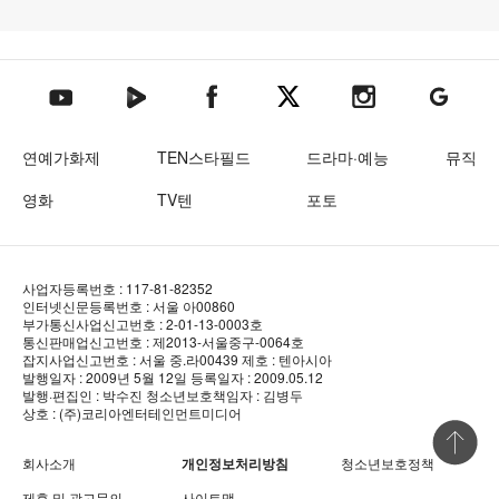
텐아시아 네이버TV
텐아시아 페이스북
텐아시아 엑스
텐아시아 인스타그램
텐아시아
텐아시아 유튜브
연예가화제
TEN스타필드
드라마·예능
뮤직
영화
TV텐
포토
사업자등록번호 : 117-81-82352
인터넷신문등록번호 : 서울 아00860
부가통신사업신고번호 : 2-01-13-0003호
통신판매업신고번호 : 제2013-서울중구-0064호
잡지사업신고번호 : 서울 중.라00439
제호 : 텐아시아
발행일자 : 2009년 5월 12일
등록일자 : 2009.05.12
발행·편집인 : 박수진
청소년보호책임자 : 김병두
상호 : (주)코리아엔터테인먼트미디어
상단 바로
회사소개
개인정보처리방침
청소년보호정책
제휴 및 광고문의
사이트맵