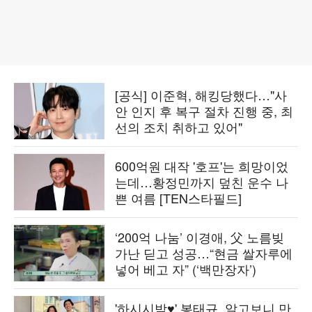
[공식] 이준혁, 해킹당했다…"사
안 인지 후 복구 절차 진행 중, 최
선의 조치 취하고 있어"
600억원 대작 '호프'는 희망이었
는데…황정민까지 덮친 운수 나
쁜 여름 [TEN스타필드]
‘200억 나눔’ 이경애, 父 노름빚
가난 딛고 성공…“현금 쌀자루에
넣어 베고 자” (‘백만장자’)
'하시시박♥' 봉태규, 알고보니 만