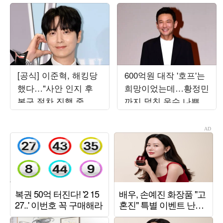
[공식] 이준혁, 해킹당
600억원 대작 '호프'는
했다…"사안 인지 후
희망이었는데…황정민
복구 절차 진행 중, 최
까지 덮친 운수 나쁜
선의 조치 취하고 있
여름 [TEN스타필드]
어"