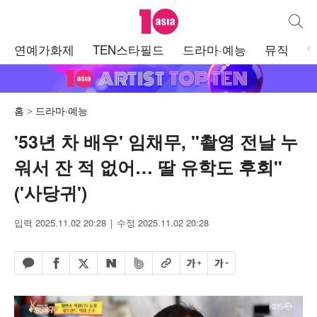
텐아시아
통합검
주
연예가화제
TEN스타필드
드라마·예능
뮤직
메
뉴
홈
드라마·예능
'53년 차 배우' 임채무, "촬영 전날 누
워서 잔 적 없어… 딸 유학도 후회"
('사당귀')
입력 2025.11.02 20:28
수정 2025.11.02 20:28
페이스북 공유하기
밴드 공유하기
카카오톡 공유하기
엑스 공유하기
URL복사
글자 크게
글자 작게
네이버 공유하기