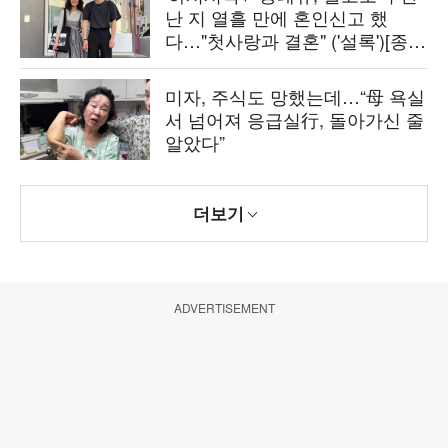
난 지 열흘 만에 혼인신고 했
다…"첫사랑과 결혼" ('설록')[종
합]
미자, 주식도 망했는데…“母 욕실
서 넘어져 응급실行, 돌아가신 줄
알았다”
더보기
ADVERTISEMENT