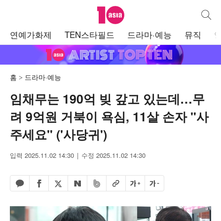
텐아시아
통합검
주
연예가화제
TEN스타필드
드라마·예능
뮤직
메
뉴
홈
드라마·예능
임채무는 190억 빚 갚고 있는데…무
려 9억원 거북이 욕심, 11살 손자 "사
주세요" ('사당귀')
입력 2025.11.02 14:30
수정 2025.11.02 14:30
페이스북 공유하기
밴드 공유하기
카카오톡 공유하기
엑스 공유하기
URL복사
글자 크게
글자 작게
네이버 공유하기