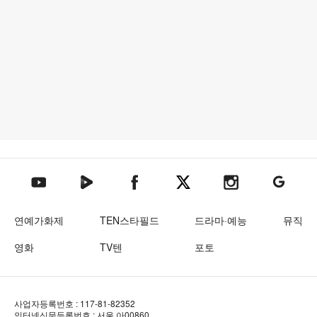
텐아시아 네이버TV
텐아시아 페이스북
텐아시아 엑스
텐아시아 인스타그램
텐아시아
텐아시아 유튜브
연예가화제
TEN스타필드
드라마·예능
뮤직
영화
TV텐
포토
사업자등록번호 : 117-81-82352
인터넷신문등록번호 : 서울 아00860