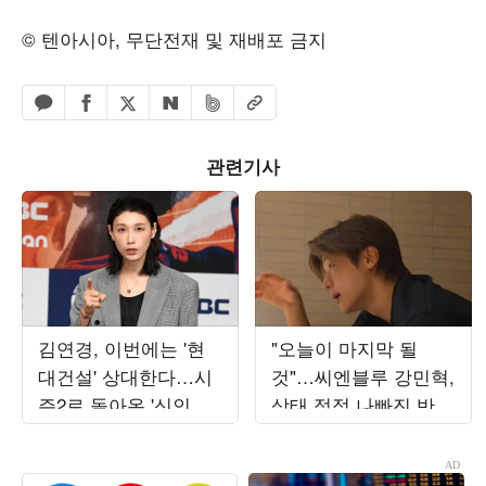
© 텐아시아, 무단전재 및 재배포 금지
페이스북 공유하기
밴드 공유하기
카카오톡 공유하기
엑스 공유하기
URL복사
네이버 공유하기
관련기사
김연경, 이번에는 '현
"오늘이 마지막 될
대건설' 상대한다…시
것"…씨엔블루 강민혁,
즌2로 돌아온 '신인감
상태 점점 나빠진 반려
독' 두 번째 직관 경기
묘 앞 '눈물'
개최