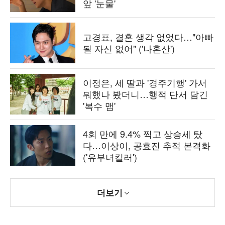
앞 '눈물'
고경표, 결혼 생각 없었다…"아빠
될 자신 없어" ('나혼산')
이정은, 세 딸과 '경주기행' 가서
뭐했나 봤더니…행적 단서 담긴
'복수 맵'
4회 만에 9.4% 찍고 상승세 탔
다…이상이, 공효진 추적 본격화
('유부녀킬러')
더보기