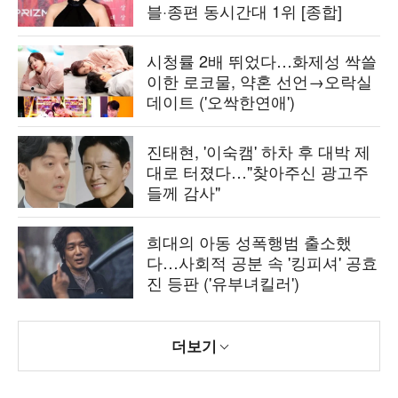
블·종편 동시간대 1위 [종합]
시청률 2배 뛰었다…화제성 싹쓸
이한 로코물, 약혼 선언→오락실
데이트 ('오싹한연애')
진태현, '이숙캠' 하차 후 대박 제
대로 터졌다…"찾아주신 광고주
들께 감사"
희대의 아동 성폭행범 출소했
다…사회적 공분 속 '킹피셔' 공효
진 등판 ('유부녀킬러')
더보기