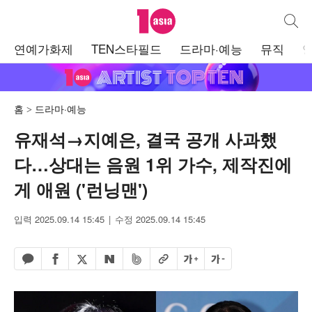
텐아시아
통합검
주
연예가화제
TEN스타필드
드라마·예능
뮤직
메
뉴
홈
드라마·예능
유재석→지예은, 결국 공개 사과했
다…상대는 음원 1위 가수, 제작진에
게 애원 ('런닝맨')
입력 2025.09.14 15:45
수정 2025.09.14 15:45
페이스북 공유하기
밴드 공유하기
카카오톡 공유하기
엑스 공유하기
URL복사
글자 크게
글자 작게
네이버 공유하기