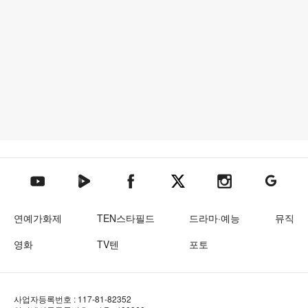
텐아시아 네이버TV
텐아시아 페이스북
텐아시아 엑스
텐아시아 인스타그램
텐아시아
텐아시아 유튜브
연예가화제
TEN스타필드
드라마·예능
뮤직
영화
TV텐
포토
사업자등록번호 : 117-81-82352