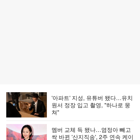
'아파트' 지성, 유튜버 됐다…유치
원서 정장 입고 촬영, "하나로 뭉
쳐"
멤버 교체 득 됐나…염정아 빼고
싹 바뀐 '산지직송', 2주 연속 케이