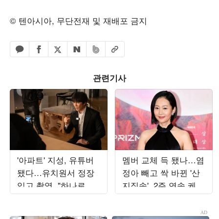
© 텐아시아, 무단전재 및 재배포 금지
페이스북 공유하기
밴드 공유하기
카카오톡 공유하기
엑스 공유하기
URL복사
네이버 공유하기
관련기사
'아파트' 지성, 유튜버
멤버 교체 득 됐나…염
됐다…유치원서 정장
정아 빼고 싹 바뀐 '산
입고 촬영, "하나로 뭉
지직송', 2주 연속 케이
쳐"
블·종편 동시간대 1위
[종합]