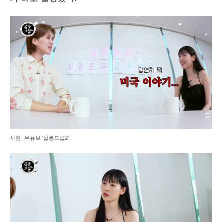
사진=유튜브 '살롱드립2'