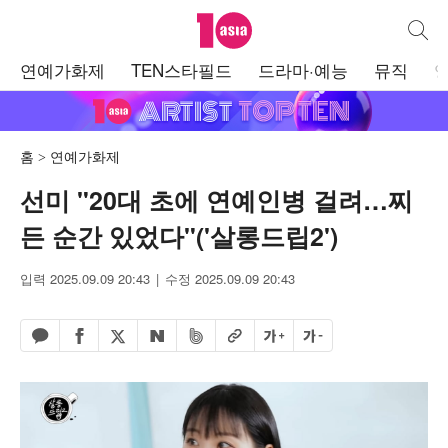
텐아시아
통합검
주
연예가화제
TEN스타필드
드라마·예능
뮤직
메
뉴
홈
연예가화제
선미 "20대 초에 연예인병 걸려…찌
든 순간 있었다"('살롱드립2')
입력 2025.09.09 20:43
수정 2025.09.09 20:43
페이스북 공유하기
밴드 공유하기
카카오톡 공유하기
엑스 공유하기
URL복사
글자 크게
글자 작게
네이버 공유하기