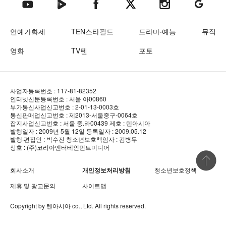
텐아시아 네이버TV
텐아시아 페이스북
텐아시아 엑스
텐아시아 인스타그램
텐아시아
텐아시아 유튜브
연예가화제
TEN스타필드
드라마·예능
뮤직
영화
TV텐
포토
사업자등록번호 : 117-81-82352
인터넷신문등록번호 : 서울 아00860
부가통신사업신고번호 : 2-01-13-0003호
통신판매업신고번호 : 제2013-서울중구-0064호
잡지사업신고번호 : 서울 중.라00439
제호 : 텐아시아
발행일자 : 2009년 5월 12일
등록일자 : 2009.05.12
발행·편집인 : 박수진
청소년보호책임자 : 김병두
상호 : (주)코리아엔터테인먼트미디어
상단 바로
회사소개
개인정보처리방침
청소년보호정책
제휴 및 광고문의
사이트맵
Copyright by
텐아시아
co., Ltd. All rights reserved.