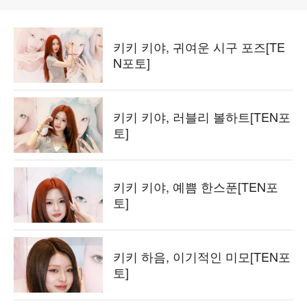
키키 키야, 귀여운 시구 포즈[TE
N포토]
키키 키야, 러블리 볼하트[TEN포
토]
키키 키야, 예쁨 한스푼[TEN포
토]
키키 하음, 이기적인 미모[TEN포
토]