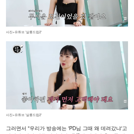
사진=유튜브 '살롱드립2'
사진=유튜브 '살롱드립2'
그러면서 "우리가 방송에는 'PD님 그때 왜 데려갔냐'고