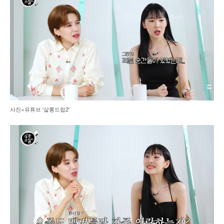
사진=유튜브 '살롱드립2'