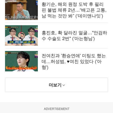
황기순, 해외 원정 도박 후 필리
핀 불법 체류 2년…“배고픈 고통,
남 먹는 것만 봐” (‘데이앤나잇’)
홍진호, 확 달라진 얼굴…"안검하
수 수술도 2번" ('아는형님')
전여친과 '환승연애' 미팅도 했는
데…허성범, ♥여친 있었다 ('아
형')
더보기
ADVERTISEMENT