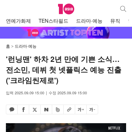
텐아시아
통합검
주
연예가화제
TEN스타필드
드라마·예능
뮤직
메
뉴
홈
드라마·예능
'런닝맨' 하차 2년 만에 기쁜 소식…
전소민, 데뷔 첫 넷플릭스 예능 진출
('크라임씬제로')
입력 2025.09.09 15:00
수정 2025.09.09 15:00
페이스북 공유하기
밴드 공유하기
카카오톡 공유하기
엑스 공유하기
URL복사
글자 크게
글자 작게
네이버 공유하기