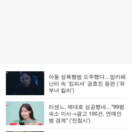
아동 성폭행범 도주했다…맘카페
난리 속 ‘킹피셔’ 공효진 등판 (‘유
부녀 킬러’)
리센느, 제대로 성공했네…"99평
숙소 이사→광고 100건, 연예인
병 경계" ('전참시')