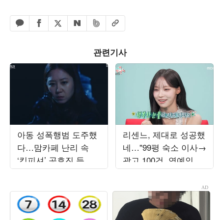
페이스북 공유하기
밴드 공유하기
카카오톡 공유하기
엑스 공유하기
URL복사
네이버 공유하기
관련기사
아동 성폭행범 도주했
리센느, 제대로 성공했
다…맘카페 난리 속
네…"99평 숙소 이사→
‘킹피셔’ 공효진 등판
광고 100건, 연예인병
(‘유부녀 킬러’)
경계" ('전참시')