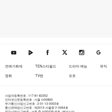
텐아시아 네이버TV
텐아시아 페이스북
텐아시아 엑스
텐아시아 인스타그램
텐아시아
텐아시아 유튜브
연예가화제
TEN스타필드
드라마·예능
뮤직
영화
TV텐
포토
사업자등록번호 : 117-81-82352
인터넷신문등록번호 : 서울 아00860
부가통신사업신고번호 : 2-01-13-0003호
통신판매업신고번호 : 제2013-서울중구-0064호
잡지사업신고번호 : 서울 중.라00439
제호 : 텐아시아