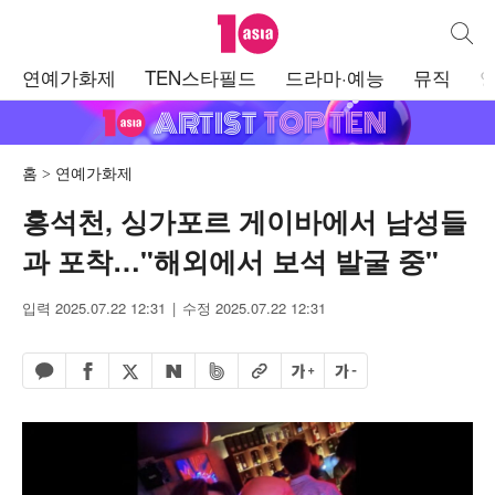
텐아시아
통합검
주
연예가화제
TEN스타필드
드라마·예능
뮤직
메
뉴
홈
연예가화제
홍석천, 싱가포르 게이바에서 남성들
과 포착…"해외에서 보석 발굴 중"
입력 2025.07.22 12:31
수정 2025.07.22 12:31
페이스북 공유하기
밴드 공유하기
카카오톡 공유하기
엑스 공유하기
URL복사
글자 크게
글자 작게
네이버 공유하기