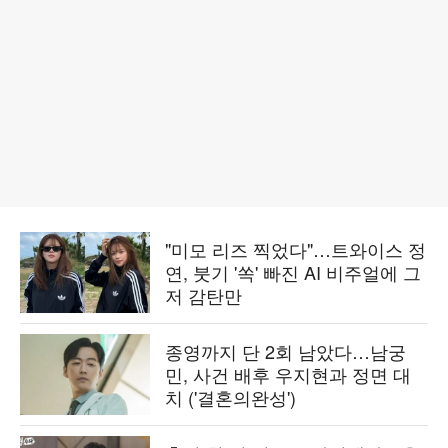
"미모 리즈 찍었다"…트와이스 정
연, 붓기 '쏙' 빠진 AI 비주얼에 그
저 감탄만
종영까지 단 2회 남았다…남궁
민, 사건 배후 우지현과 정면 대
치 ('결혼의완성')