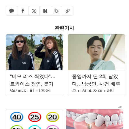
페이스북 공유하기
밴드 공유하기
카카오톡 공유하기
엑스 공유하기
URL복사
네이버 공유하기
관련기사
"미모 리즈 찍었다"…
종영까지 단 2회 남았
트와이스 정연, 붓기
다…남궁민, 사건 배후
'쏙' 빠진 AI 비주얼에
우지현과 정면 대치
그저 감탄만
('결혼의완성')