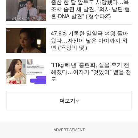
출산 한 달 앞두고 사망했다…욕
조서 숨진 채 발견, "의사 남편 혈
흔·DNA 발견" ('형수다2')
47.9% 기록한 일일극 여왕 돌아
왔다…자신이 낳은 아이까지 외
면 ('욕망의 덫')
'11kg 빼낸' 홍현희, 실물 후기 전
해졌다…여자가 "멋있어" 뱉을 정
도
더보기
ADVERTISEMENT