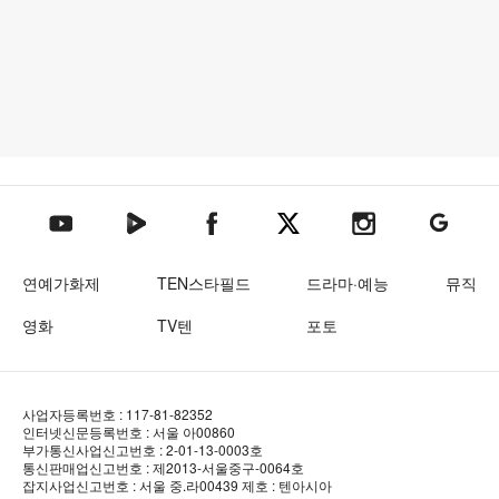
텐아시아 네이버TV
텐아시아 페이스북
텐아시아 엑스
텐아시아 인스타그램
텐아시아
텐아시아 유튜브
연예가화제
TEN스타필드
드라마·예능
뮤직
영화
TV텐
포토
사업자등록번호 : 117-81-82352
인터넷신문등록번호 : 서울 아00860
부가통신사업신고번호 : 2-01-13-0003호
통신판매업신고번호 : 제2013-서울중구-0064호
잡지사업신고번호 : 서울 중.라00439
제호 : 텐아시아