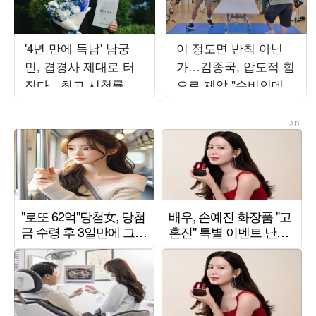
'4년 만에 득남' 남궁
이 정도면 반칙 아닌
민, 겹경사 제대로 터
가…김종국, 압도적 힘
졌다…최고 시청률 찍
으로 제압 "수비인데도
고 "작은 감정 안 놓쳐"
압도적" ('런닝맨')
('결혼의')