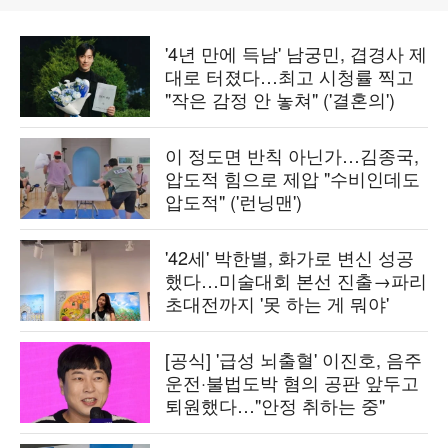
'4년 만에 득남' 남궁민, 겹경사 제
대로 터졌다…최고 시청률 찍고
"작은 감정 안 놓쳐" ('결혼의')
이 정도면 반칙 아닌가…김종국,
압도적 힘으로 제압 "수비인데도
압도적" ('런닝맨')
'42세' 박한별, 화가로 변신 성공
했다…미술대회 본선 진출→파리
초대전까지 '못 하는 게 뭐야'
[공식] '급성 뇌출혈' 이진호, 음주
운전·불법도박 혐의 공판 앞두고
퇴원했다…"안정 취하는 중"