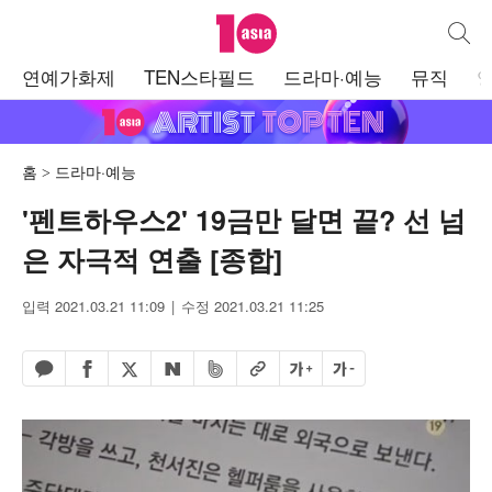
텐아시아
통합검
주
연예가화제
TEN스타필드
드라마·예능
뮤직
메
뉴
홈
드라마·예능
'펜트하우스2' 19금만 달면 끝? 선 넘
은 자극적 연출 [종합]
입력 2021.03.21 11:09
수정 2021.03.21 11:25
페이스북 공유하기
밴드 공유하기
카카오톡 공유하기
엑스 공유하기
URL복사
글자 크게
글자 작게
네이버 공유하기