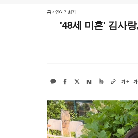
홈
연예가화제
'48세 미혼' 김사