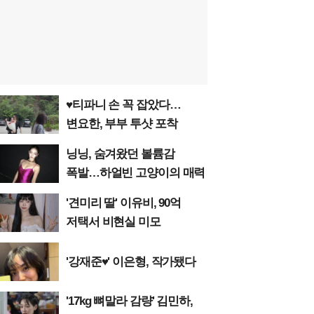
♥티파니 손 꼭 잡았다…
변요한, 부부 투샷 포착
닝닝, 숨겨왔던 볼륨감
폭발…하얼빈 고양이의 매력
'견미리 딸' 이유비, 90억
저택서 비현실 미모
'강재준♥' 이은형, 작가됐다
'17kg 뼈말라 감량' 김민하,