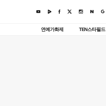
주
연예가화제
TEN스타필드
메
뉴