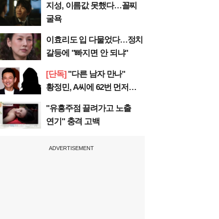
지성, 이름값 못했다…꼴찌
굴욕
이효리도 입 다물었다…정치
갈등에 "빠지면 안 되냐"
[단독]
"다른 남자 만나"
황정민, A씨에 62번 먼저
전화
"유흥주점 끌려가고 노출
연기" 충격 고백
ADVERTISEMENT