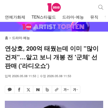
텐아시아
통합검
주
연예가화제
TEN스타필드
드라마·예능
뮤직
메
뉴
홈
드라마·예능
연상호, 200억 태웠는데 이미 "많이
건져"…알고 보니 개봉 전 '군체' 선
판매 ('라디오쇼')
입력 2026.05.08 11:53
수정 2026.05.08 11:53
페이스북 공유하기
밴드 공유하기
카카오톡 공유하기
엑스 공유하기
URL복사
글자 크게
글자 작게
네이버 공유하기