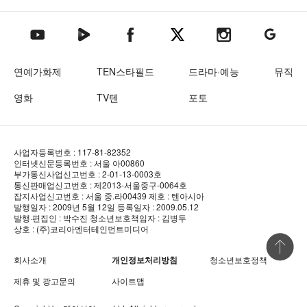
텐아시아 네이버TV
텐아시아 페이스북
텐아시아 엑스
텐아시아 인스타그램
텐아시아
텐아시아 유튜브
연예가화제
TEN스타필드
드라마·예능
뮤직
영화
TV텐
포토
사업자등록번호 : 117-81-82352
인터넷신문등록번호 : 서울 아00860
부가통신사업신고번호 : 2-01-13-0003호
통신판매업신고번호 : 제2013-서울중구-0064호
잡지사업신고번호 : 서울 중.라00439
제호 : 텐아시아
발행일자 : 2009년 5월 12일
등록일자 : 2009.05.12
발행·편집인 : 박수진
청소년보호책임자 : 김병두
상호 : (주)코리아엔터테인먼트미디어
상단 바로
회사소개
개인정보처리방침
청소년보호정책
제휴 및 광고문의
사이트맵