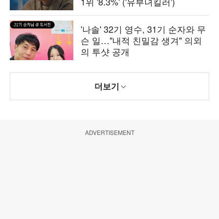
1위 '8.3%' ('유부녀킬러')
'나솔' 32기 영수, 31기 순자와 무
슨 일…"내적 친밀감 생겨" 의외
의 투샷 공개
더보기
ADVERTISEMENT