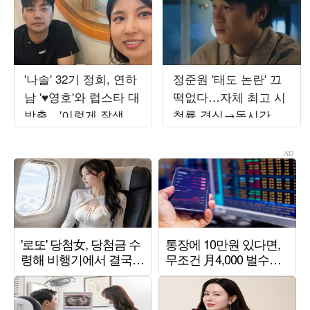
'나솔' 32기 정희, 연하
정준원 '태도 논란' 끄
남 '♥영호'와 럽스타 대
떡없다…자체 최고 시
방출…'이렇게 잘생겼
청률 경신→동시간대
었나'
1위 '8.3%' ('유부녀킬
러')