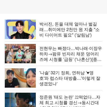
박서진, 돈을 대체 얼마나 벌길
래…취미에만 2천만 원 지출 "소
비 다이어트 필요" ('살림남')
전현무는 빠졌다…박나래·이장우
하차→팜유 빈자리 채운 덩어리
즈에 시청률 '급등' ('나혼산')[종
합]
'나솔' 32기 정희, 연하남 '♥영
호'와 럽스타 대방출…'이렇게 잘
생겼었나'
정준원 '태도 논란' 끄떡없다…자
체 최고 시청률 경신→동시간대