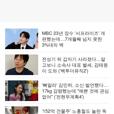
MBC 23년 장수 '서프라이즈' 개
편했는데…7개월째 넘지 못한
3%대의 벽
전성기 뒤 갑자기 사라졌다…알
고보니 소속사 대표 별세, 김태원
이 도와 ('백투더뮤직2')
'뼈말라' 김민하, 소신 발언했다…
17kg 감량했는데 "예쁜 것에 관심
없어" ('전현무계획4')
'152억 건물주' 노홍철도 놀란 독