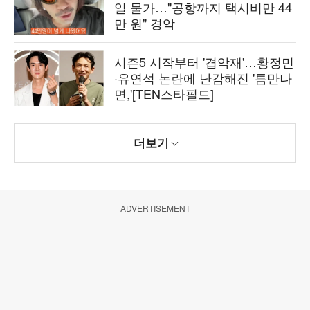
일 물가…"공항까지 택시비만 44
만 원" 경악
시즌5 시작부터 '겹악재'…황정민
·유연석 논란에 난감해진 '틈만나
면,'[TEN스타필드]
더보기
ADVERTISEMENT