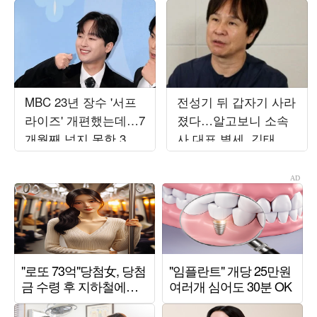
MBC 23년 장수 '서프
전성기 뒤 갑자기 사라
라이즈' 개편했는데…7
졌다…알고보니 소속
개월째 넘지 못한 3%
사 대표 별세, 김태원
대의 벽
이 도와 ('백투더뮤직
2')