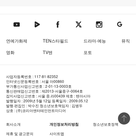
텐아시아 네이버TV
텐아시아 페이스북
텐아시아 엑스
텐아시아 인스타그램
텐아시아
텐아시아 유튜브
연예가화제
TEN스타필드
드라마·예능
뮤직
영화
TV텐
포토
사업자등록번호 : 117-81-82352
인터넷신문등록번호 : 서울 아00860
부가통신사업신고번호 : 2-01-13-0003호
통신판매업신고번호 : 제2013-서울중구-0064호
잡지사업신고번호 : 서울 중.라00439
제호 : 텐아시아
발행일자 : 2009년 5월 12일
등록일자 : 2009.05.12
발행·편집인 : 박수진
청소년보호책임자 : 김병두
상호 : (주)코리아엔터테인먼트미디어
상단 바로
회사소개
개인정보처리방침
청소년보호정책
제휴 및 광고문의
사이트맵