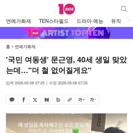
텐아시아
통합검
주
연예가화제
TEN스타필드
드라마·예능
뮤직
메
뉴
홈
연예가화제
'국민 여동생' 문근영, 40세 생일 맞았
는데…"더 철 없어질게요"
입력 2026.05.08 07:25
수정 2026.05.08 07:25
페이스북 공유하기
밴드 공유하기
카카오톡 공유하기
엑스 공유하기
URL복사
글자 크게
글자 작게
네이버 공유하기