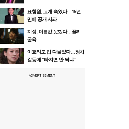
표창원, 고개 숙였다…15년
만에 공개 사과
지성, 이름값 못했다…꼴찌
굴욕
이효리도 입 다물었다…정치
갈등에 "빠지면 안 되냐"
ADVERTISEMENT