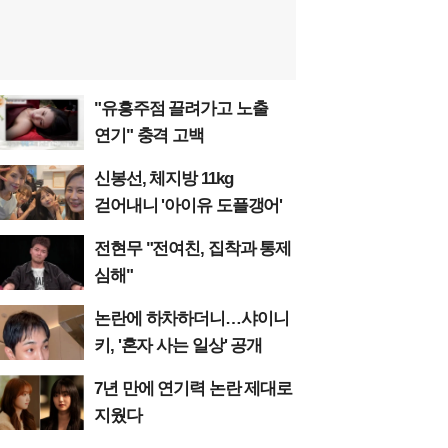
"유흥주점 끌려가고 노출
연기" 충격 고백
신봉선, 체지방 11kg
걷어내니 '아이유 도플갱어'
전현무 "전여친, 집착과 통제
심해"
논란에 하차하더니…샤이니
키, '혼자 사는 일상' 공개
7년 만에 연기력 논란 제대로
지웠다