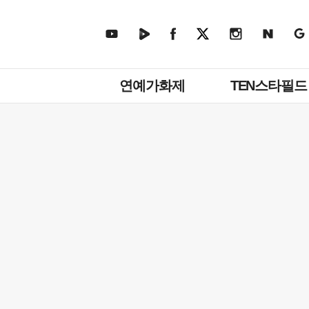
주
연예가화제
TEN스타필드
메
뉴