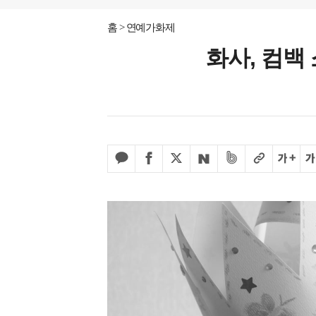
홈
연예가화제
화사, 컴백