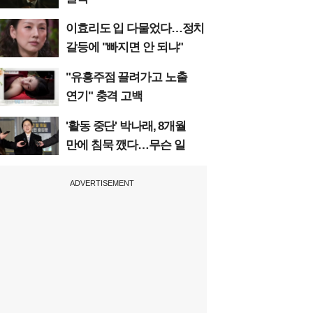
이효리도 입 다물었다…정치
갈등에 "빠지면 안 되냐"
"유흥주점 끌려가고 노출
연기" 충격 고백
'활동 중단' 박나래, 8개월
만에 침묵 깼다…무슨 일
ADVERTISEMENT