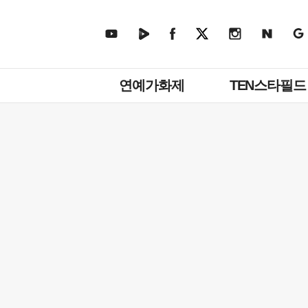
주
연예가화제
TEN스타필드
메
뉴