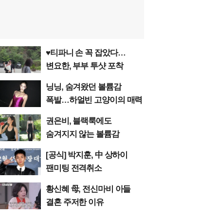
♥티파니 손 꼭 잡았다…
변요한, 부부 투샷 포착
닝닝, 숨겨왔던 볼륨감
폭발…하얼빈 고양이의 매력
권은비, 블랙룩에도
숨겨지지 않는 볼륨감
[공식] 박지훈, 中 상하이
팬미팅 전격취소
황신혜 母, 전신마비 아들
결혼 주저한 이유