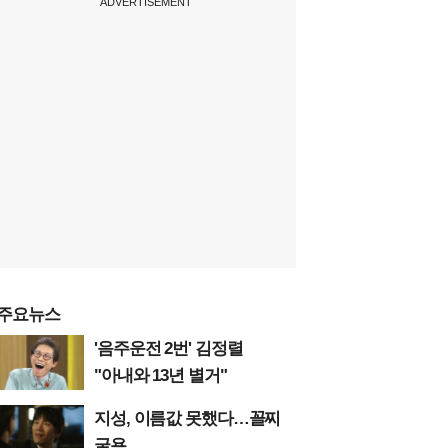
ADVERTISEMENT
주요뉴스
'음주운전 2번' 김정렬
"아내와 13년 별거"
지성, 이름값 못했다…꼴찌
굴욕