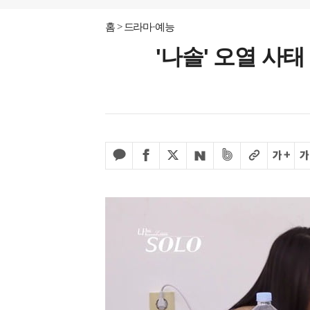
홈
드라마·예능
'나솔' 오열 사