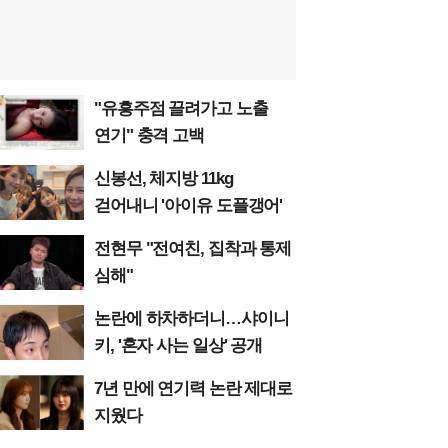
"유흥주점 끌려가고 노출
연기" 충격 고백
신봉선, 체지방 11kg
걷어내니 '아이유 도플갱어'
전현무 "전여친, 집착과 통제
심해"
논란에 하차하더니…샤이니
키, '혼자 사는 일상' 공개
7년 만에 연기력 논란 제대로
지웠다