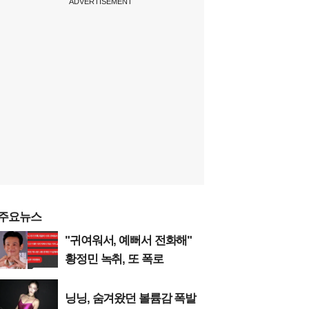
ADVERTISEMENT
주요뉴스
"귀여워서, 예뻐서 전화해"
황정민 녹취, 또 폭로
닝닝, 숨겨왔던 볼륨감 폭발