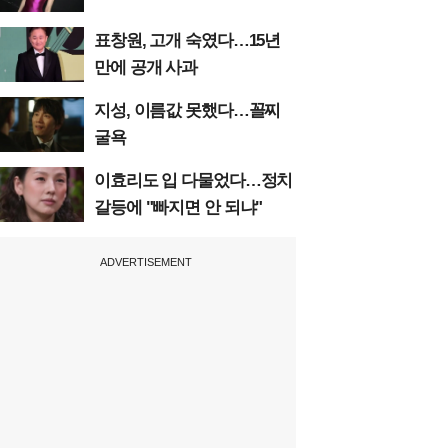
표창원, 고개 숙였다…15년
만에 공개 사과
지성, 이름값 못했다…꼴찌
굴욕
이효리도 입 다물었다…정치
갈등에 "빠지면 안 되냐"
ADVERTISEMENT