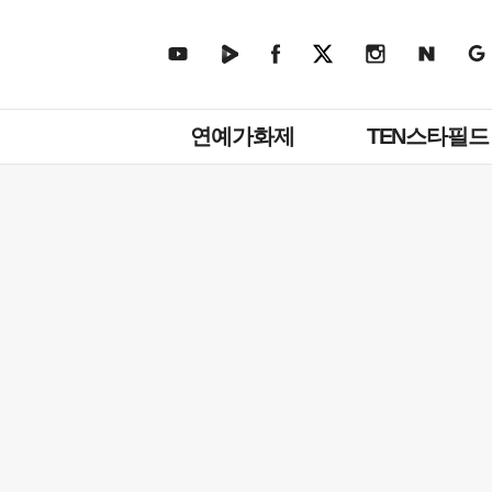
주
연예가화제
TEN스타필드
메
뉴