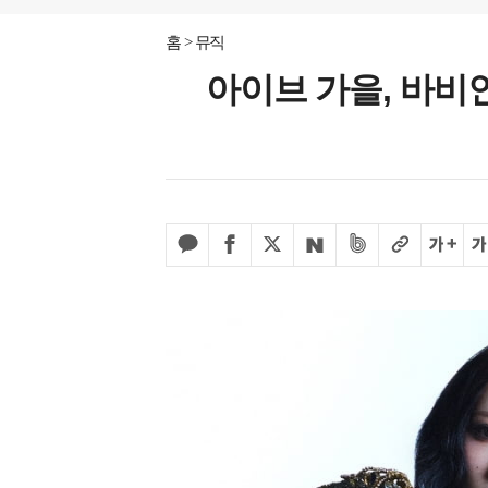
홈
뮤직
아이브 가을, 바비