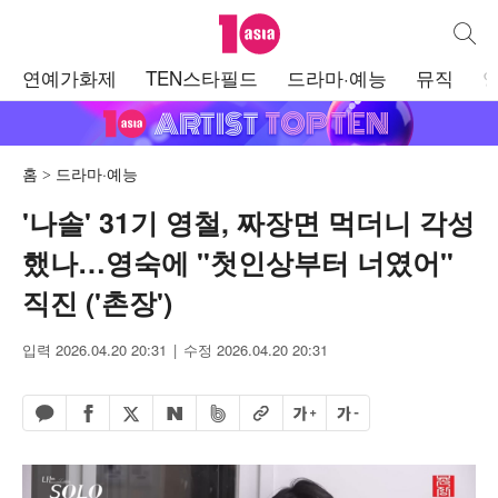
텐아시아
통합검
주
연예가화제
TEN스타필드
드라마·예능
뮤직
메
뉴
홈
드라마·예능
'나솔' 31기 영철, 짜장면 먹더니 각성
했나…영숙에 "첫인상부터 너였어"
직진 ('촌장')
입력 2026.04.20 20:31
수정 2026.04.20 20:31
페이스북 공유하기
밴드 공유하기
카카오톡 공유하기
엑스 공유하기
URL복사
글자 크게
글자 작게
네이버 공유하기