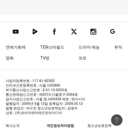
텐아시아 네이버TV
텐아시아 페이스북
텐아시아 엑스
텐아시아 인스타그램
텐아시아
텐아시아 유튜브
연예가화제
TEN스타필드
드라마·예능
뮤직
영화
TV텐
포토
사업자등록번호 : 117-81-82352
인터넷신문등록번호 : 서울 아00860
부가통신사업신고번호 : 2-01-13-0003호
통신판매업신고번호 : 제2013-서울중구-0064호
잡지사업신고번호 : 서울 중.라00439
제호 : 텐아시아
발행일자 : 2009년 5월 12일
등록일자 : 2009.05.12
발행·편집인 : 박수진
청소년보호책임자 : 김병두
상호 : (주)코리아엔터테인먼트미디어
상단 바로
회사소개
개인정보처리방침
청소년보호정책