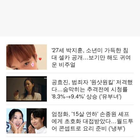
'27세 박지훈, 소년미 가득한 침
대 셀카 공개…보기만 해도 귀여
운 비주얼
공효진, 범죄자 '원샷원킬' 저격했
다…숨막히는 추격전에 시청률
'8.3%→9.4%' 상승 ('유부녀')
엄정화, '15살 연하' 손종원 셰프
에게 초호화 대접받았다…월드투
어 콘셉트로 요리 준비 ('냉부')