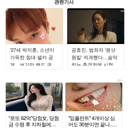
관련기사
'27세 박지훈, 소년미
공효진, 범죄자 '원샷
가득한 침대 셀카 공
원킬' 저격했다…숨막
개…보기만 해도 귀여
히는 추격전에 시청률
운 비주얼
'8.3%→9.4%' 상승 ('유
부녀')