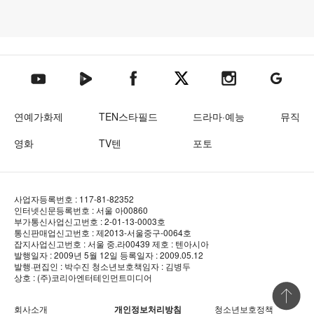
텐아시아 네이버TV
텐아시아 페이스북
텐아시아 엑스
텐아시아 인스타그램
텐아시아
텐아시아 유튜브
연예가화제
TEN스타필드
드라마·예능
뮤직
영화
TV텐
포토
사업자등록번호 : 117-81-82352
인터넷신문등록번호 : 서울 아00860
부가통신사업신고번호 : 2-01-13-0003호
통신판매업신고번호 : 제2013-서울중구-0064호
잡지사업신고번호 : 서울 중.라00439
제호 : 텐아시아
발행일자 : 2009년 5월 12일
등록일자 : 2009.05.12
발행·편집인 : 박수진
청소년보호책임자 : 김병두
상호 : (주)코리아엔터테인먼트미디어
상단 바로
회사소개
개인정보처리방침
청소년보호정책