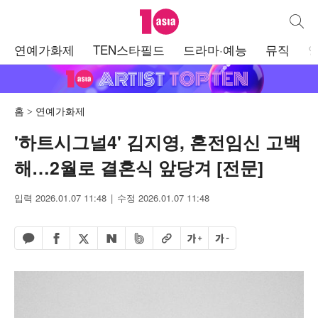
텐아시아
통합검
주
연예가화제
TEN스타필드
드라마·예능
뮤직
메
뉴
홈
연예가화제
'하트시그널4' 김지영, 혼전임신 고백
해…2월로 결혼식 앞당겨 [전문]
입력 2026.01.07 11:48
수정 2026.01.07 11:48
페이스북 공유하기
밴드 공유하기
카카오톡 공유하기
엑스 공유하기
URL복사
글자 크게
글자 작게
네이버 공유하기