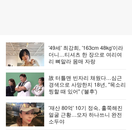
'49세' 최강희, '163cm 48kg'이라
더니…티셔츠 한 장으로 여리여
리 뼈말라 몸매 자랑
故 터틀맨 빈자리 채웠다…심근
경색으로 사망한지 18년, "목소리
찡할 때 있어" ('불후')
'재산 80억' 10기 정숙, 훌쭉해진
얼굴 근황…모자 하나쓰니 완전
소두야