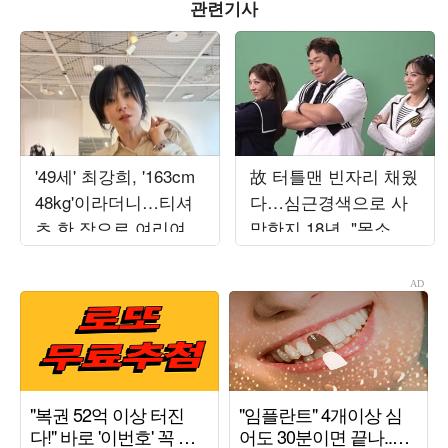
관련기사
'49세' 최강희, '163cm
故 터틀맨 빈자리 채웠
48kg'이라더니…티셔
다…심근경색으로 사
츠 한 장으로 여리여리
망한지 18년, "목소리
뼈말라 몸매 자랑
찡할 때 있어" ('불후')