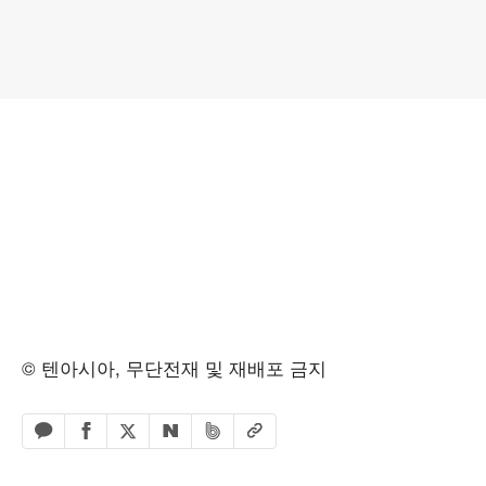
© 텐아시아, 무단전재 및 재배포 금지
페이스북 공유하기
밴드 공유하기
카카오톡 공유하기
엑스 공유하기
URL복사
네이버 공유하기