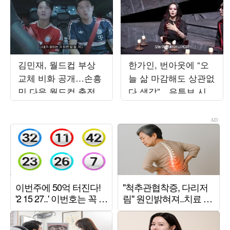
김민재, 월드컵 부상
한가인, 번아웃에 “오
교체 비화 공개…손흥
늘 삶 마감해도 상관없
민 다음 월드컵 출전
다 생각”…유튜브 시작
전망도 ('짐종국')
한 이유