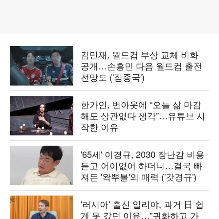
김민재, 월드컵 부상 교체 비화
공개…손흥민 다음 월드컵 출전
전망도 ('짐종국')
한가인, 번아웃에 “오늘 삶 마감
해도 상관없다 생각”…유튜브 시
작한 이유
'65세' 이경규, 2030 장난감 비용
듣고 어이없어 하더니…결국 빠
져든 '왁뿌볼'의 매력 ('갓경규')
'러시아' 출신 일리야, 과거 日 쉽
게 못 갔던 이유…"귀화하고 가