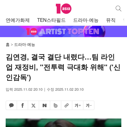
텐아시아
통합검
주
연예가화제
TEN스타필드
드라마·예능
뮤직
메
뉴
홈
드라마·예능
김연경, 결국 결단 내렸다…팀 라인
업 재정비, "전투력 극대화 위해" ('신
인감독')
입력 2025.11.02 20:10
수정 2025.11.02 20:10
페이스북 공유하기
밴드 공유하기
카카오톡 공유하기
엑스 공유하기
URL복사
글자 크게
글자 작게
네이버 공유하기