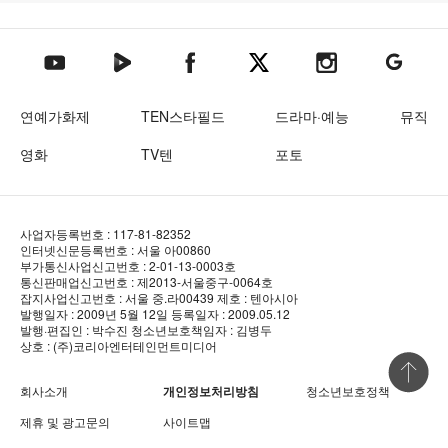
텐아시아 네이버TV
텐아시아 페이스북
텐아시아 엑스
텐아시아 인스타그램
텐아시아
텐아시아 유튜브
연예가화제
TEN스타필드
드라마·예능
뮤직
영화
TV텐
포토
사업자등록번호 : 117-81-82352
인터넷신문등록번호 : 서울 아00860
부가통신사업신고번호 : 2-01-13-0003호
통신판매업신고번호 : 제2013-서울중구-0064호
잡지사업신고번호 : 서울 중.라00439
제호 : 텐아시아
발행일자 : 2009년 5월 12일
등록일자 : 2009.05.12
발행·편집인 : 박수진
청소년보호책임자 : 김병두
상호 : (주)코리아엔터테인먼트미디어
상단 바로
회사소개
개인정보처리방침
청소년보호정책
제휴 및 광고문의
사이트맵