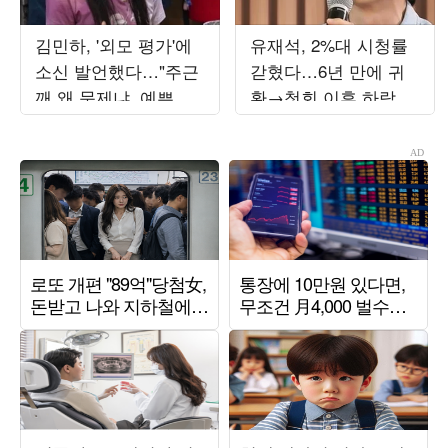
김민하, '외모 평가'에
유재석, 2%대 시청률
소신 발언했다…"주근
갇혔다…6년 만에 귀
깨 왜 문제냐, 예쁜 것
환→첫회 이후 하락세
관심 없어" ('전현무계
'2.3%' ('해투')[종합]
획4)