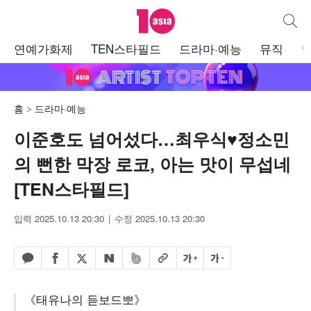
텐아시아
통합검
주
연예가화제
TEN스타필드
드라마·예능
뮤직
메
뉴
홈
드라마·예능
이준호도 넘어섰다…최우식♥정소민
의 뻔한 막장 로코, 아는 맛이 무섭네
[TEN스타필드]
입력 2025.10.13 20:30
수정 2025.10.13 20:30
페이스북 공유하기
밴드 공유하기
카카오톡 공유하기
엑스 공유하기
URL복사
글자 크게
글자 작게
네이버 공유하기
《태유나의 듣보드뽀》