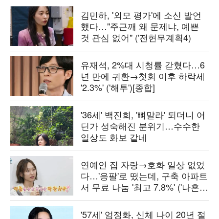
김민하, '외모 평가'에 소신 발언
했다…"주근깨 왜 문제냐, 예쁜
것 관심 없어" ('전현무계획4)
유재석, 2%대 시청률 갇혔다…6
년 만에 귀환→첫회 이후 하락세
'2.3%' ('해투')[종합]
'36세' 백진희, '뼈말라' 되더니 어
딘가 성숙해진 분위기…수수한
일상도 화보 같네
연예인 집 자랑→호화 일상 없었
다…'응팔'로 떴는데, 구축 아파트
서 무료 나눔 '최고 7.8%' ('나혼
산')[종합]
'57세' 엄정화, 신체 나이 20년 절