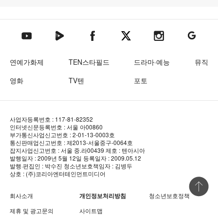
텐아시아 네이버TV
텐아시아 페이스북
텐아시아 엑스
텐아시아 인스타그램
텐아시아
텐아시아 유튜브
연예가화제
TEN스타필드
드라마·예능
뮤직
영화
TV텐
포토
사업자등록번호 : 117-81-82352
인터넷신문등록번호 : 서울 아00860
부가통신사업신고번호 : 2-01-13-0003호
통신판매업신고번호 : 제2013-서울중구-0064호
잡지사업신고번호 : 서울 중.라00439
제호 : 텐아시아
발행일자 : 2009년 5월 12일
등록일자 : 2009.05.12
발행·편집인 : 박수진
청소년보호책임자 : 김병두
상호 : (주)코리아엔터테인먼트미디어
상단 바로
회사소개
개인정보처리방침
청소년보호정책
제휴 및 광고문의
사이트맵