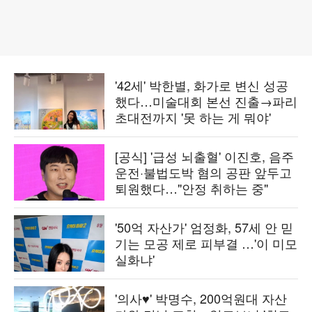
'42세' 박한별, 화가로 변신 성공
했다…미술대회 본선 진출→파리
초대전까지 '못 하는 게 뭐야'
[공식] '급성 뇌출혈' 이진호, 음주
운전·불법도박 혐의 공판 앞두고
퇴원했다…"안정 취하는 중"
'50억 자산가' 엄정화, 57세 안 믿
기는 모공 제로 피부결 …'이 미모
실화냐'
'의사♥' 박명수, 200억원대 자산