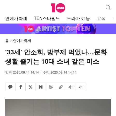
텐아시아
통합검
주
연예가화제
TEN스타필드
드라마·예능
뮤직
메
뉴
홈
연예가화제
'33세' 안소희, 방부제 먹었나…문화
생활 즐기는 10대 소녀 같은 미소
입력 2025.09.14 14:14
수정 2025.09.14 14:14
페이스북 공유하기
밴드 공유하기
카카오톡 공유하기
엑스 공유하기
URL복사
글자 크게
글자 작게
네이버 공유하기