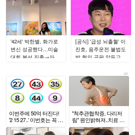
'42세' 박한별, 화가로
[공식] '급성 뇌출혈' 이
변신 성공했다…미술
진호, 음주운전·불법도
대회 본선 진출→파리
박 혐의 공판 앞두고
초대전까지 '못 하는
퇴원했다…"안정 취하
게 뭐야'
는 중"