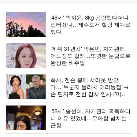
'48세' 박지윤, 8kg 감량했다더니
입터졌나…제주도서 힐링 제대로
했다
'데뷔 31년차' 박은빈, 자기관리
어느정도 길래…또렷한 눈빛으로
완성한 비주얼
화사, 젠슨 황에 샤라웃 받았
다…"누군지 몰라서 어리둥절"→
손 편지로 전한 감사 인사 ('미우
새')
'52세' 송선미, 자기관리 혹독하더
니 이유 있었네…우아함 넘치는
근황