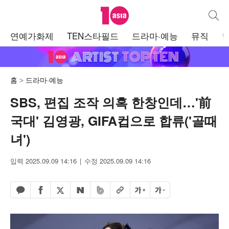
텐아시아
통합검
주
연예가화제
TEN스타필드
드라마·예능
뮤직
메
뉴
홈
드라마·예능
SBS, 편집 조작 의혹 한창인데…'前
국대' 김영광, GIFA컵으로 합류('골때
녀')
입력 2025.09.09 14:16
수정 2025.09.09 14:16
페이스북 공유하기
밴드 공유하기
카카오톡 공유하기
엑스 공유하기
URL복사
글자 크게
글자 작게
네이버 공유하기