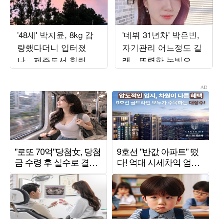
'48세' 박지윤, 8kg 감
'데뷔 31년차' 박은빈,
량했다더니 입터졌
자기관리 어느정도 길
나…제주도서 힐링 제
래…또렷한 눈빛으로
대로 했다
완성한 비주얼