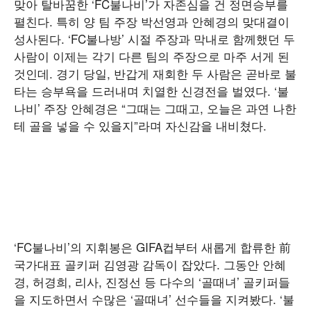
맞아 탈바꿈한 ‘FC불나비’가 자존심을 건 정면승부를
펼친다. 특히 양 팀 주장 박선영과 안혜경의 맞대결이
성사된다. ‘FC불나방’ 시절 주장과 막내로 함께했던 두
사람이 이제는 각기 다른 팀의 주장으로 마주 서게 된
것인데. 경기 당일, 반갑게 재회한 두 사람은 곧바로 불
타는 승부욕을 드러내며 치열한 신경전을 벌였다. ‘불
나비’ 주장 안혜경은 “그때는 그때고, 오늘은 과연 나한
테 골을 넣을 수 있을지”라며 자신감을 내비쳤다.
‘FC불나비’의 지휘봉은 GIFA컵부터 새롭게 합류한 前
국가대표 골키퍼 김영광 감독이 잡았다. 그동안 안혜
경, 허경희, 리사, 진정선 등 다수의 ‘골때녀’ 골키퍼들
을 지도하면서 수많은 ‘골때녀’ 선수들을 지켜봤다. ‘불