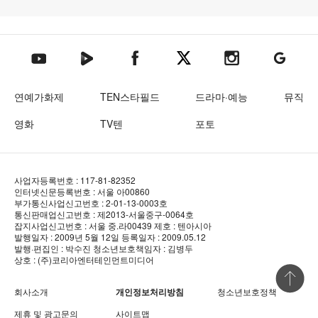
텐아시아 네이버TV
텐아시아 페이스북
텐아시아 엑스
텐아시아 인스타그램
텐아시아
텐아시아 유튜브
연예가화제
TEN스타필드
드라마·예능
뮤직
영화
TV텐
포토
사업자등록번호 : 117-81-82352
인터넷신문등록번호 : 서울 아00860
부가통신사업신고번호 : 2-01-13-0003호
통신판매업신고번호 : 제2013-서울중구-0064호
잡지사업신고번호 : 서울 중.라00439
제호 : 텐아시아
발행일자 : 2009년 5월 12일
등록일자 : 2009.05.12
발행·편집인 : 박수진
청소년보호책임자 : 김병두
상호 : (주)코리아엔터테인먼트미디어
상단 바로
회사소개
개인정보처리방침
청소년보호정책
제휴 및 광고문의
사이트맵