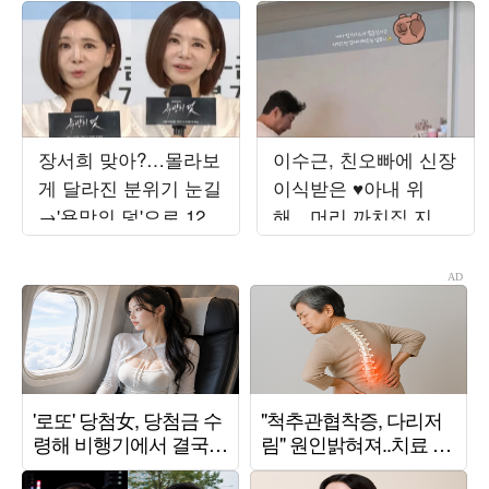
장서희 맞아?…몰라보
이수근, 친오빠에 신장
게 달라진 분위기 눈길
이식받은 ♥아내 위
→'욕망의 덫'으로 12년
해…머리 까치집 지은
만에 KBS 복귀
채로