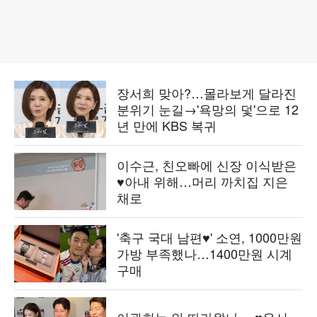
장서희 맞아?…몰라보게 달라진
분위기 눈길→'욕망의 덫'으로 12
년 만에 KBS 복귀
이수근, 친오빠에 신장 이식받은
♥아내 위해…머리 까치집 지은
채로
'축구 국대 남편♥' 소연, 1000만원
가방 부족했나…1400만원 시계
구매
이관희는 안 따라왔나… ♥유시