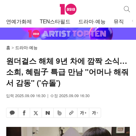
텐아시아
통합검
주
연예가화제
TEN스타필드
드라마·예능
뮤직
메
뉴
홈
드라마·예능
원더걸스 해체 9년 차에 깜짝 소식…
소희, 혜림子 특급 만남 "어머나 해줘
서 감동" ('슈돌')
입력 2025.09.09 16:30
수정 2025.09.09 16:30
페이스북 공유하기
밴드 공유하기
카카오톡 공유하기
엑스 공유하기
URL복사
글자 크게
글자 작게
네이버 공유하기