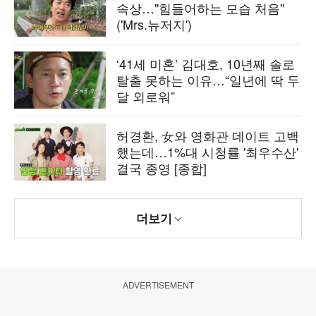
속상…"힘들어하는 모습 처음"
('Mrs.뉴저지')
‘41세 미혼’ 김대호, 10년째 솔로
탈출 못하는 이유…“일년에 딱 두
달 외로워”
허경환, 女와 영화관 데이트 고백
했는데…1%대 시청률 '최우수산'
결국 종영 [종합]
더보기
ADVERTISEMENT