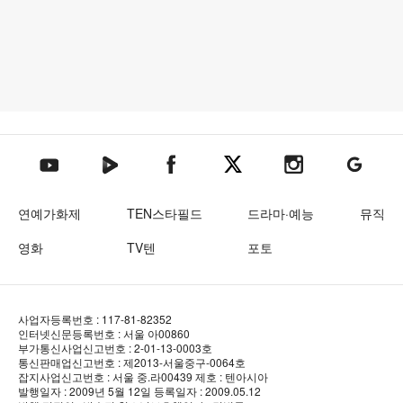
텐아시아 네이버TV
텐아시아 페이스북
텐아시아 엑스
텐아시아 인스타그램
텐아시아
텐아시아 유튜브
연예가화제
TEN스타필드
드라마·예능
뮤직
영화
TV텐
포토
사업자등록번호 : 117-81-82352
인터넷신문등록번호 : 서울 아00860
부가통신사업신고번호 : 2-01-13-0003호
통신판매업신고번호 : 제2013-서울중구-0064호
잡지사업신고번호 : 서울 중.라00439
제호 : 텐아시아
발행일자 : 2009년 5월 12일
등록일자 : 2009.05.12