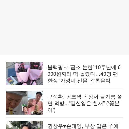
블랙핑크 '급조 논란' 10주년에 6
900원짜리 떡 돌렸다…40명 팬
한정 '가성비 선물' 갑론을박
구성환, 핑크색 옥상서 들기름 쫄
면 먹방...“김신영은 천재” (‘꽃분
이’)
권상우♥손태영, 부상 입은 子에