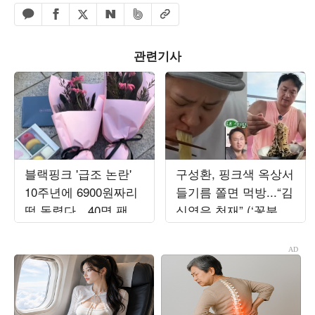
페이스북 공유하기
밴드 공유하기
카카오톡 공유하기
엑스 공유하기
URL복사
네이버 공유하기
관련기사
블랙핑크 '급조 논란'
구성환, 핑크색 옥상서
10주년에 6900원짜리
들기름 쫄면 먹방...“김
떡 돌렸다…40명 팬 한
신영은 천재” (‘꽃분
정 '가성비 선물' 갑론
이’)
을박