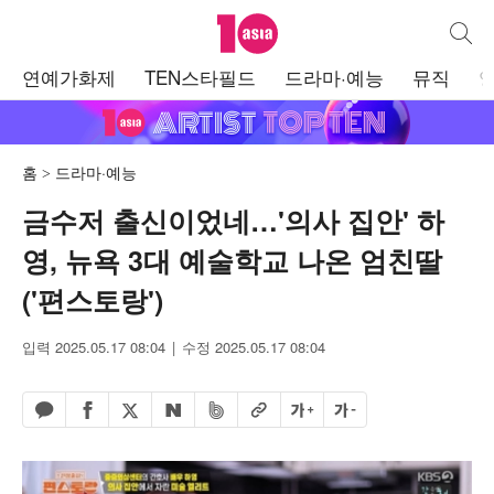
텐아시아
통합검
주
연예가화제
TEN스타필드
드라마·예능
뮤직
메
뉴
홈
드라마·예능
금수저 출신이었네…'의사 집안' 하
영, 뉴욕 3대 예술학교 나온 엄친딸
('편스토랑')
입력 2025.05.17 08:04
수정 2025.05.17 08:04
페이스북 공유하기
밴드 공유하기
카카오톡 공유하기
엑스 공유하기
URL복사
글자 크게
글자 작게
네이버 공유하기