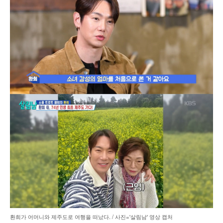
환희가 어머니와 제주도로 여행을 떠났다. / 사진='살림남' 영상 캡처