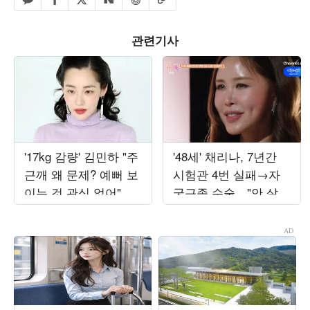
페이스북 공유하기
밴드 공유하기
카카오톡 공유하기
엑스 공유하기
URL복사
네이버 공유하기
관련기사
'17kg 감량' 김민하 "주
'48세' 채리나, 7년간
근깨 왜 문제? 예뻐 보
시험관 4번 실패→자
이는 것 관심 없어"
궁근종 수술…"안 살고
('전현무계획4')
싶었다" ('터치미')