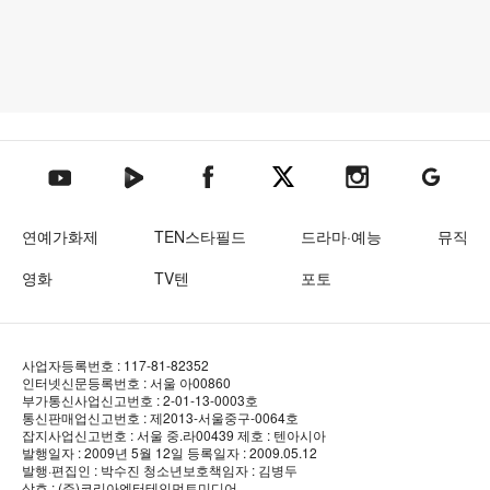
텐아시아 네이버TV
텐아시아 페이스북
텐아시아 엑스
텐아시아 인스타그램
텐아시아
텐아시아 유튜브
연예가화제
TEN스타필드
드라마·예능
뮤직
영화
TV텐
포토
사업자등록번호 : 117-81-82352
인터넷신문등록번호 : 서울 아00860
부가통신사업신고번호 : 2-01-13-0003호
통신판매업신고번호 : 제2013-서울중구-0064호
잡지사업신고번호 : 서울 중.라00439
제호 : 텐아시아
발행일자 : 2009년 5월 12일
등록일자 : 2009.05.12
발행·편집인 : 박수진
청소년보호책임자 : 김병두
상호 : (주)코리아엔터테인먼트미디어