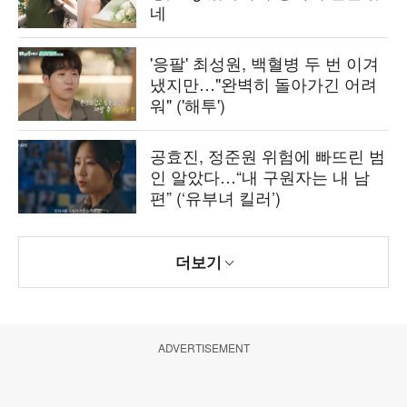
네
'응팔' 최성원, 백혈병 두 번 이겨
냈지만…"완벽히 돌아가긴 어려
워" ('해투')
공효진, 정준원 위험에 빠뜨린 범
인 알았다…“내 구원자는 내 남
편” (‘유부녀 킬러’)
더보기
ADVERTISEMENT