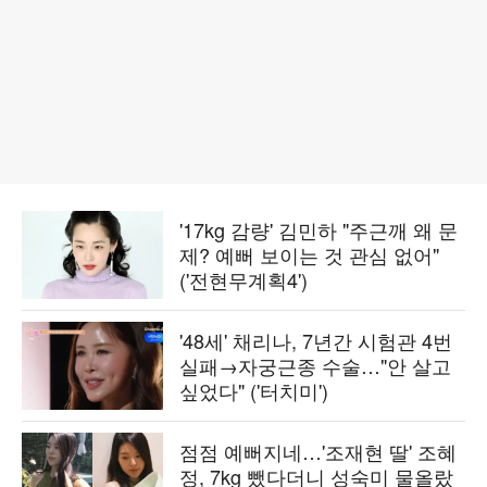
'17kg 감량' 김민하 "주근깨 왜 문
제? 예뻐 보이는 것 관심 없어"
('전현무계획4')
'48세' 채리나, 7년간 시험관 4번
실패→자궁근종 수술…"안 살고
싶었다" ('터치미')
점점 예뻐지네…'조재현 딸' 조혜
정, 7kg 뺐다더니 성숙미 물올랐