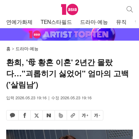
텐아시아
통합검
주
연예가화제
TEN스타필드
드라마·예능
뮤직
메
뉴
홈
드라마·예능
환희, '母 황혼 이혼' 2년간 몰랐
다…"괴롭히기 싫었어" 엄마의 고백
('살림남')
입력 2026.05.23 19:16
수정 2026.05.23 19:16
페이스북 공유하기
밴드 공유하기
카카오톡 공유하기
엑스 공유하기
URL복사
글자 크게
글자 작게
네이버 공유하기