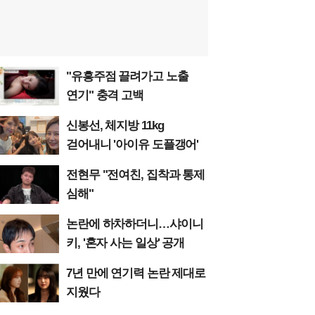
"유흥주점 끌려가고 노출
연기" 충격 고백
신봉선, 체지방 11kg
걷어내니 '아이유 도플갱어'
전현무 "전여친, 집착과 통제
심해"
논란에 하차하더니…샤이니
키, '혼자 사는 일상' 공개
7년 만에 연기력 논란 제대로
지웠다