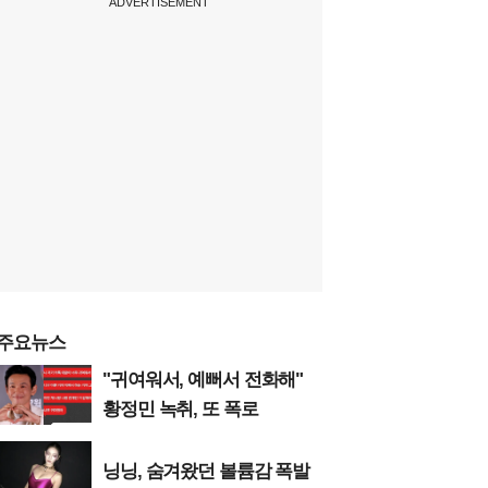
ADVERTISEMENT
주요뉴스
"귀여워서, 예뻐서 전화해"
황정민 녹취, 또 폭로
닝닝, 숨겨왔던 볼륨감 폭발