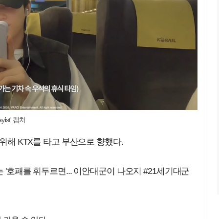
ist' 캡처
 위해 KTX를 타고 부산으로 향했다.
st'에는 '호패를 휘두르면... 이안대군이 나오지 #21세기대군