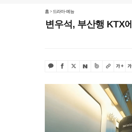
홈
드라마·예능
변우석, 부산행 KTX