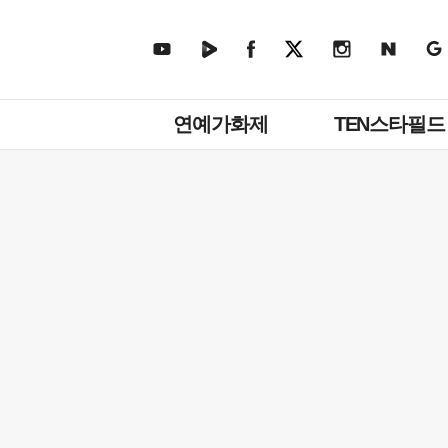
주
연예가화제
TEN스타필드
메
뉴