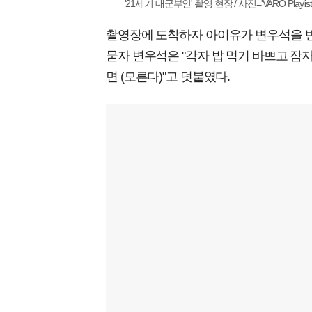
'21세기 대군부인' 촬영 현장 / 사진='VARO Playlis
촬영장에 도착하자 아이유가 변우석을 반겼
묻자 변우석은 "각자 밥 먹기 바쁘고 잠자
면 (모른다)"고 덧붙였다.