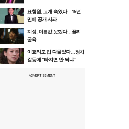
표창원, 고개 숙였다…15년
만에 공개 사과
지성, 이름값 못했다…꼴찌
굴욕
이효리도 입 다물었다…정치
갈등에 "빠지면 안 되냐"
ADVERTISEMENT