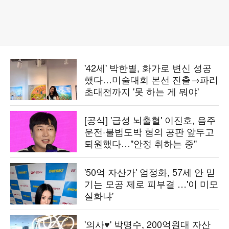
'42세' 박한별, 화가로 변신 성공
했다…미술대회 본선 진출→파리
초대전까지 '못 하는 게 뭐야'
[공식] '급성 뇌출혈' 이진호, 음주
운전·불법도박 혐의 공판 앞두고
퇴원했다…"안정 취하는 중"
'50억 자산가' 엄정화, 57세 안 믿
기는 모공 제로 피부결 …'이 미모
실화냐'
'의사♥' 박명수, 200억원대 자산