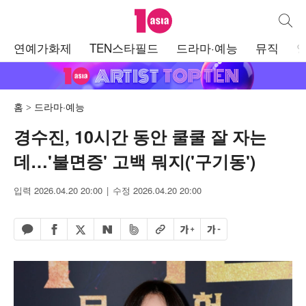
텐아시아
통합검
주
연예가화제
TEN스타필드
드라마·예능
뮤직
메
뉴
홈
드라마·예능
경수진, 10시간 동안 쿨쿨 잘 자는
데…'불면증' 고백 뭐지('구기동')
입력 2026.04.20 20:00
수정 2026.04.20 20:00
페이스북 공유하기
밴드 공유하기
카카오톡 공유하기
엑스 공유하기
URL복사
글자 크게
글자 작게
네이버 공유하기