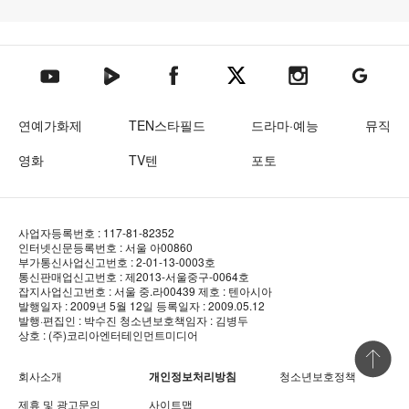
텐아시아 네이버TV
텐아시아 페이스북
텐아시아 엑스
텐아시아 인스타그램
텐아시아
텐아시아 유튜브
연예가화제
TEN스타필드
드라마·예능
뮤직
영화
TV텐
포토
사업자등록번호 : 117-81-82352
인터넷신문등록번호 : 서울 아00860
부가통신사업신고번호 : 2-01-13-0003호
통신판매업신고번호 : 제2013-서울중구-0064호
잡지사업신고번호 : 서울 중.라00439
제호 : 텐아시아
발행일자 : 2009년 5월 12일
등록일자 : 2009.05.12
발행·편집인 : 박수진
청소년보호책임자 : 김병두
상호 : (주)코리아엔터테인먼트미디어
상단 바로
회사소개
개인정보처리방침
청소년보호정책
제휴 및 광고문의
사이트맵