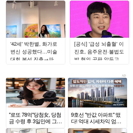
'42세' 박한별, 화가로
[공식] '급성 뇌출혈' 이
변신 성공했다…미술
진호, 음주운전·불법도
대회 본선 진출→파리
박 혐의 공판 앞두고
초대전까지 '못 하는
퇴원했다…"안정 취하
게 뭐야'
는 중"