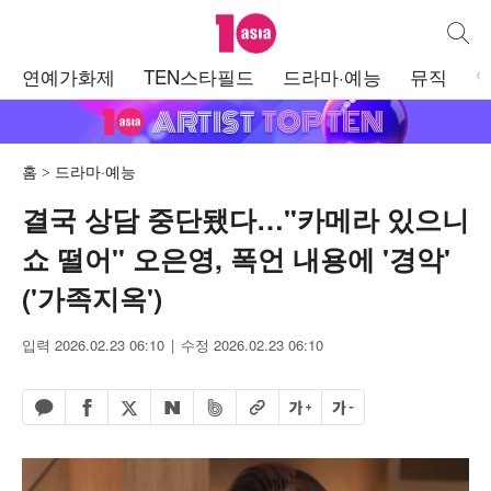
텐아시아
통합검
주
연예가화제
TEN스타필드
드라마·예능
뮤직
메
뉴
홈
드라마·예능
결국 상담 중단됐다…"카메라 있으니
쇼 떨어" 오은영, 폭언 내용에 '경악'
('가족지옥')
입력 2026.02.23 06:10
수정 2026.02.23 06:10
페이스북 공유하기
밴드 공유하기
카카오톡 공유하기
엑스 공유하기
URL복사
글자 크게
글자 작게
네이버 공유하기