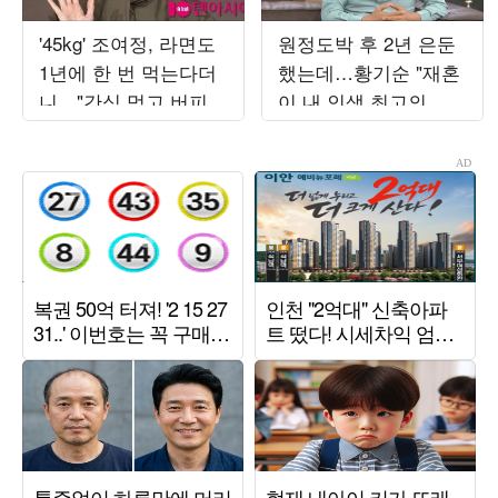
'45kg' 조여정, 라면도
원정도박 후 2년 은둔
1년에 한 번 먹는다더
했는데…황기순 "재혼
니…"간식 먹고 버피테
이 내 인생 최고의 보
스트 200개→수영"
상" ('데이앤나잇')
('PDC')