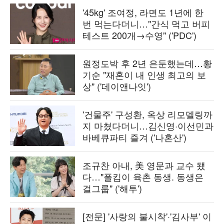
'45kg' 조여정, 라면도 1년에 한
번 먹는다더니…"간식 먹고 버피
테스트 200개→수영" ('PDC')
원정도박 후 2년 은둔했는데…황
기순 "재혼이 내 인생 최고의 보
상" ('데이앤나잇')
'건물주' 구성환, 옥상 리모델링까
지 마쳤다더니…김신영·이선민과
바베큐파티 즐겨 ('나혼산')
조규찬 아내, 美 영문과 교수 됐
다…"폴킴이 육촌 동생. 동생은
걸그룹" ('해투')
[전문] '사랑의 불시착'·'김사부' 이