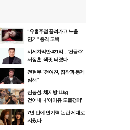
"유흥주점 끌려가고 노출
연기" 충격 고백
시세차익만 421억…'건물주'
서장훈, 잭팟 터졌다
전현무 "전여친, 집착과 통제
심해"
신봉선, 체지방 11kg
걷어내니 '아이유 도플갱어'
7년 만에 연기력 논란 제대로
지웠다