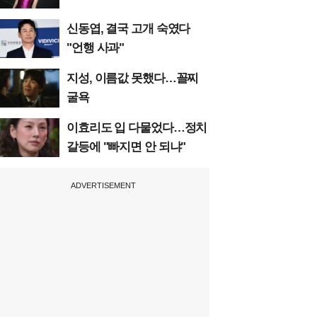
신동엽, 결국 고개 숙였다
"언행 사과"
지성, 이름값 못했다…꼴찌
굴욕
이효리도 입 다물었다…정치
갈등에 "빠지면 안 되냐"
ADVERTISEMENT