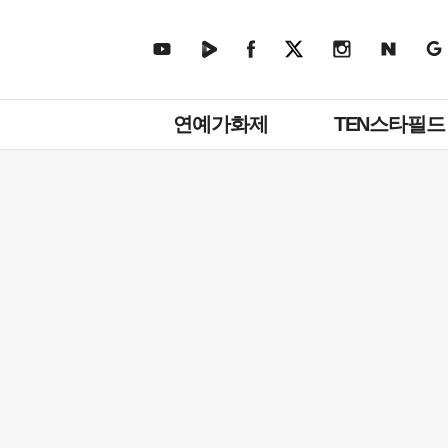
주
연예가화제
TEN스타필드
메
뉴