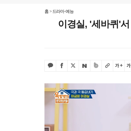
홈
드라마·예능
이경실, '세바퀴'서