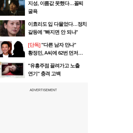
지성, 이름값 못했다…꼴찌
굴욕
이효리도 입 다물었다…정치
갈등에 "빠지면 안 되냐"
[단독]
"다른 남자 만나"
황정민, A씨에 62번 먼저
전화
"유흥주점 끌려가고 노출
연기" 충격 고백
ADVERTISEMENT