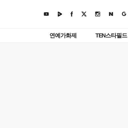
주
연예가화제
TEN스타필드
메
뉴