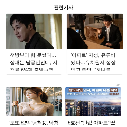
관련기사
첫방부터 힘 못썼다…
'아파트' 지성, 유튜버
상대는 남궁민인데, 시
됐다…유치원서 정장
청률 6%대 출발→역공
입고 촬영, "하나로 뭉
시작 ('재벌X형사2')
쳐"