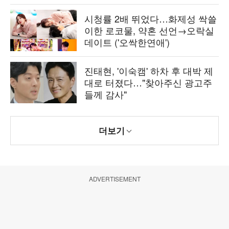
시청률 2배 뛰었다…화제성 싹쓸
이한 로코물, 약혼 선언→오락실
데이트 ('오싹한연애')
진태현, '이숙캠' 하차 후 대박 제
대로 터졌다…"찾아주신 광고주
들께 감사"
더보기
ADVERTISEMENT