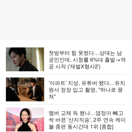
첫방부터 힘 못썼다…상대는 남
궁민인데, 시청률 6%대 출발→역
공 시작 ('재벌X형사2')
'아파트' 지성, 유튜버 됐다…유치
원서 정장 입고 촬영, "하나로 뭉
쳐"
멤버 교체 득 됐나…염정아 빼고
싹 바뀐 '산지직송', 2주 연속 케이
블·종편 동시간대 1위 [종합]