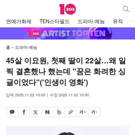
텐아시아
통합검
주
연예가화제
TEN스타필드
드라마·예능
뮤직
메
뉴
홈
드라마·예능
45살 이요원, 첫째 딸이 22살…왜 일
찍 결혼했나 했는데 "꿈은 화려한 싱
글이었다"('인생이 영화')
입력 2025.11.02 10:00
수정 2025.11.02 10:00
페이스북 공유하기
밴드 공유하기
카카오톡 공유하기
엑스 공유하기
URL복사
글자 크게
글자 작게
네이버 공유하기