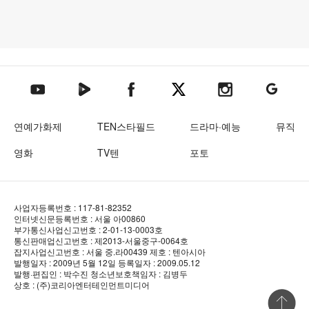
텐아시아 네이버TV
텐아시아 페이스북
텐아시아 엑스
텐아시아 인스타그램
텐아시아
텐아시아 유튜브
연예가화제
TEN스타필드
드라마·예능
뮤직
영화
TV텐
포토
사업자등록번호 : 117-81-82352
인터넷신문등록번호 : 서울 아00860
부가통신사업신고번호 : 2-01-13-0003호
통신판매업신고번호 : 제2013-서울중구-0064호
잡지사업신고번호 : 서울 중.라00439
제호 : 텐아시아
발행일자 : 2009년 5월 12일
등록일자 : 2009.05.12
발행·편집인 : 박수진
청소년보호책임자 : 김병두
상호 : (주)코리아엔터테인먼트미디어
상단 바로