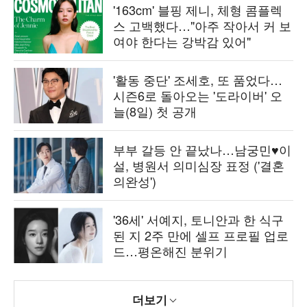
'163cm' 블핑 제니, 체형 콤플렉
스 고백했다…"아주 작아서 커 보
여야 한다는 강박감 있어"
'활동 중단' 조세호, 또 품었다…
시즌6로 돌아오는 '도라이버' 오
늘(8일) 첫 공개
부부 갈등 안 끝났나…남궁민♥이
설, 병원서 의미심장 표정 ('결혼
의완성')
'36세' 서예지, 토니안과 한 식구
된 지 2주 만에 셀프 프로필 업로
드…평온해진 분위기
더보기