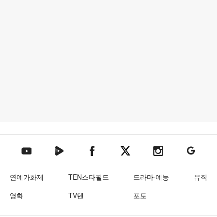
텐아시아 네이버TV
텐아시아 페이스북
텐아시아 엑스
텐아시아 인스타그램
텐아시아
텐아시아 유튜브
연예가화제
TEN스타필드
드라마·예능
뮤직
영화
TV텐
포토