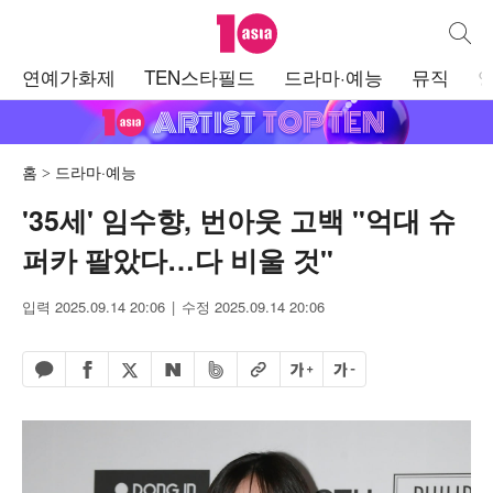
텐아시아
통합검
주
연예가화제
TEN스타필드
드라마·예능
뮤직
메
뉴
홈
드라마·예능
'35세' 임수향, 번아웃 고백 "억대 슈
퍼카 팔았다…다 비울 것"
입력 2025.09.14 20:06
수정 2025.09.14 20:06
페이스북 공유하기
밴드 공유하기
카카오톡 공유하기
엑스 공유하기
URL복사
글자 크게
글자 작게
네이버 공유하기