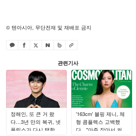
© 텐아시아, 무단전재 및 재배포 금지
페이스북 공유하기
밴드 공유하기
카카오톡 공유하기
엑스 공유하기
URL복사
네이버 공유하기
관련기사
정해인, 또 큰 거 왔
'163cm' 블핑 제니, 체
다…3년 만의 복귀, 넷
형 콤플렉스 고백했
플릭스가 다시 택한 이
다…"아주 작아서 커